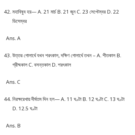
মহাবিষুব হয়— A. 21 মার্চ B. 21 জুন C. 23 সেপ্টেম্বর D. 22
ডিসেম্বর
Ans. A
উত্তর গোলার্ধে যখন শরৎকাল, দক্ষিণ গোলার্ধে তখন – A. শীতকাল B.
গ্রীষ্মকাল C. বসন্তকাল D. শরৎকাল
Ans. C
নিরক্ষরেখায় দীর্ঘতম দিন হল— A. 11 ঘণ্টা B. 12 ঘণ্টা C. 13 ঘণ্টা
D. 12.5 ঘণ্টা
Ans. B