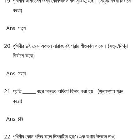
পৃথিবীর আবর্তনের জন্য কেরিওলিস বল সৃষ্টি হয়েছে। (সত্য/মিথ্যা নির্বাচন
করো)
Ans. সত্য
পৃথিবীর দুই মেরু অঞ্চলে সারাবছরই প্রায় শীতকাল থাকে। (সত্য/মিথ্যা
নির্বাচন করো)
Ans. সত্য
প্রতি ______ বছর অন্তর অধিবর্ষ হিসাব করা হয়। (শূন্যস্থান পূরন
করো)
Ans. চার
পৃথিবীর কোন্ গতির ফলে দিনরাত্রি হয়? (এক কথায় উত্তর দাও)