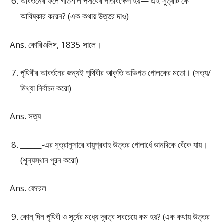
আবর্তনের ফলে গতিশীল পদার্থের গতিবিক্ষেপ হয়— এই সুত্রটি কে
আবিষ্কার করেন? (এক কথায় উত্তর দাও)
Ans. কোরিওলিস, 1835 সালে।
পৃথিবীর আবর্তনের জন্যই পৃথিবীর আকৃতি অভিগত গোলকের মতো। (সত্য/
মিথ্যা নির্বাচন করো)
Ans. সত্য
______-এর সূত্রানুসারে বায়ুপ্রবাহ উত্তর গোলার্ধে ডানদিকে বেঁকে যায়।
(শূন্যস্থান পূরন করো)
Ans. ফেরেল
কোন্ দিন পৃথিবী ও সূর্যের মধ্যে দূরত্ব সবচেয়ে কম হয়? (এক কথায় উত্তর