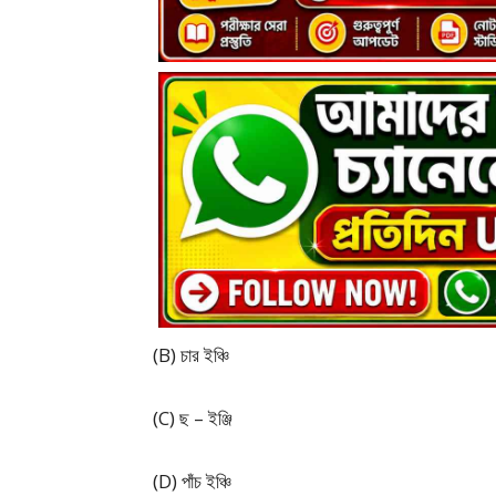
(B) চার ইঞ্চি
(C) ছ – ইঞ্জি
(D) পাঁচ ইঞ্চি