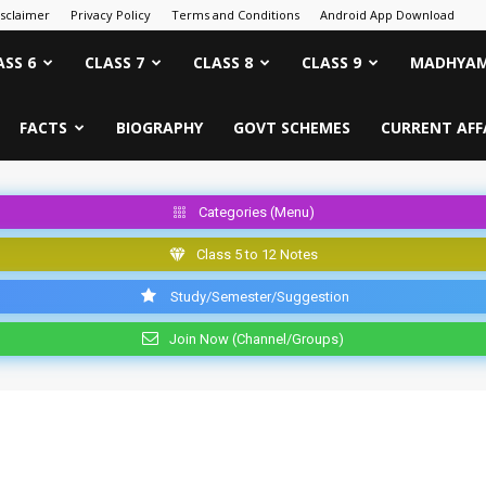
isclaimer
Privacy Policy
Terms and Conditions
Android App Download
ASS 6
CLASS 7
CLASS 8
CLASS 9
MADHYAM
FACTS
BIOGRAPHY
GOVT SCHEMES
CURRENT AFF
Categories (Menu)
Class 5 to 12 Notes
Study/Semester/Suggestion
Join Now (Channel/Groups)