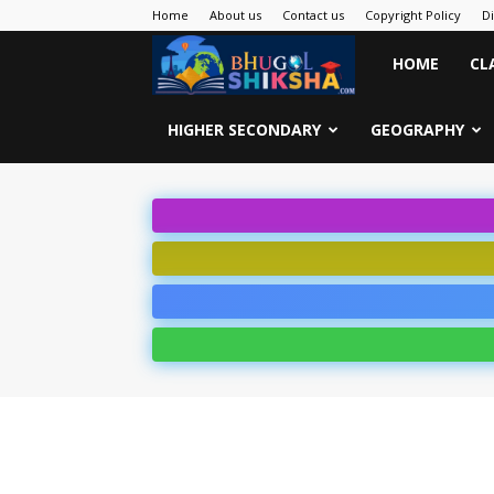
Home
About us
Contact us
Copyright Policy
D
Bhugol
HOME
CL
Shiksha
HIGHER SECONDARY
GEOGRAPHY