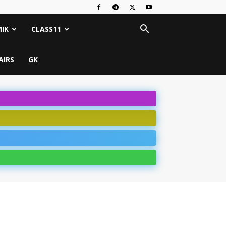
IK
CLASS11
AIRS
GK