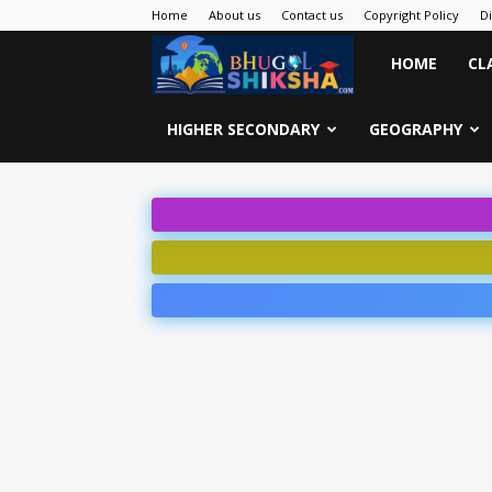
Home
About us
Contact us
Copyright Policy
D
Bhugol
HOME
CL
Shiksha
HIGHER SECONDARY
GEOGRAPHY