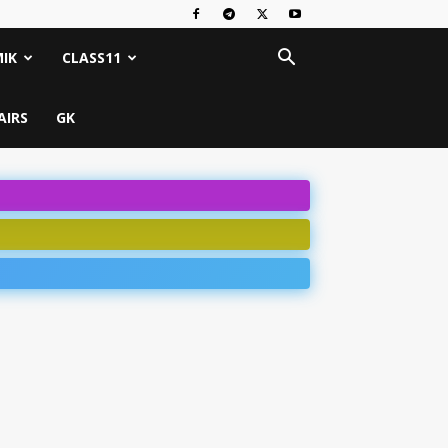
IK
CLASS11
AIRS
GK