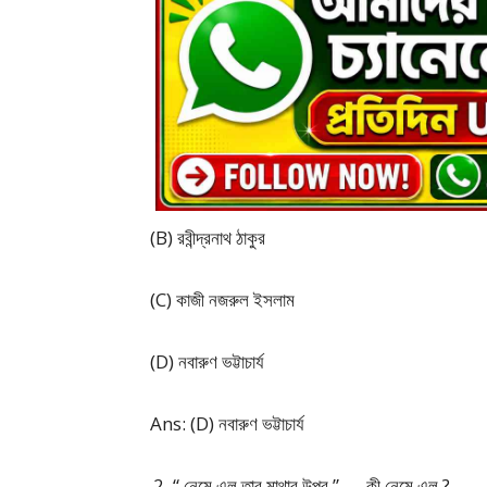
(B) রবীন্দ্রনাথ ঠাকুর
(C) কাজী নজরুল ইসলাম
(D) নবারুণ ভট্টাচার্য
Ans: (D) নবারুণ ভট্টাচার্য
“ নেমে এল তার মাথার উপর ” — কী নেমে এল ?