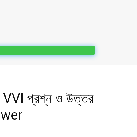
া VVI প্রশ্ন ও উত্তর
swer