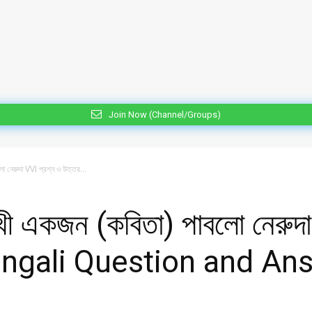
Join Now (Channel/Groups)
ো নেরুদা VVI প্রশ্ন ও উত্তর...
ুখী একজন (কবিতা) পাবলো নেরুদ
ngali Question and An