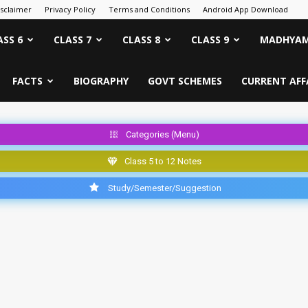
isclaimer
Privacy Policy
Terms and Conditions
Android App Download
ASS 6
CLASS 7
CLASS 8
CLASS 9
MADHYAM
FACTS
BIOGRAPHY
GOVT SCHEMES
CURRENT AFF
Categories (Menu)
Class 5 to 12 Notes
Study/Semester/Suggestion