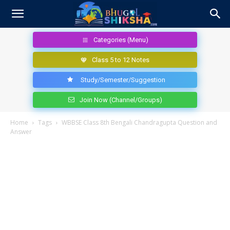
Categories (Menu)
Class 5 to 12 Notes
Study/Semester/Suggestion
Join Now (Channel/Groups)
Home
Tags
WBBSE Class 8th Bengali Chandragupta Question and
Answer