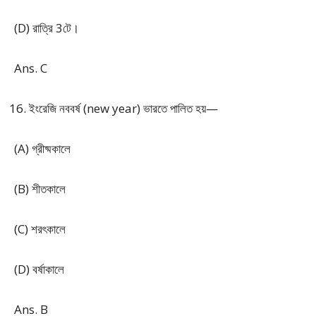
(D) রাত্রি 3টে।
Ans. C
ইংরেজি নববর্ষ (new year) ভারতে পালিত হয়—
(A) গ্রীষ্মকালে
(B) শীতকালে
(C) শরৎকালে
(D) বর্ষাকালে
Ans. B