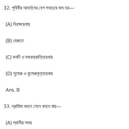
পৃথিবীর আবর্তনের বেগ সবচেয়ে কম হয়—
(A) নিরক্ষরেখায়
(B) মেরুতে
(C) কর্কট ও মকরক্রান্তিরেখায়
(D) সুমেরু ও কুমেরুবৃত্তরেখায়
Ans. B
দ্রাঘিমা বদলে গেলে বদলে যায়—
(A) স্থানীয় সময়