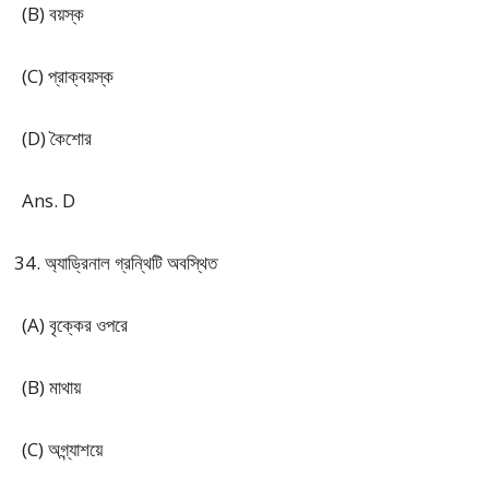
(B) বয়স্ক
(C) প্রাক্‌বয়স্ক
(D) কৈশোর
Ans. D
অ্যাড্রিনাল গ্রন্থিটি অবস্থিত
(A) বৃক্কের ওপরে
(B) মাথায়
(C) অগ্ন্যাশয়ে