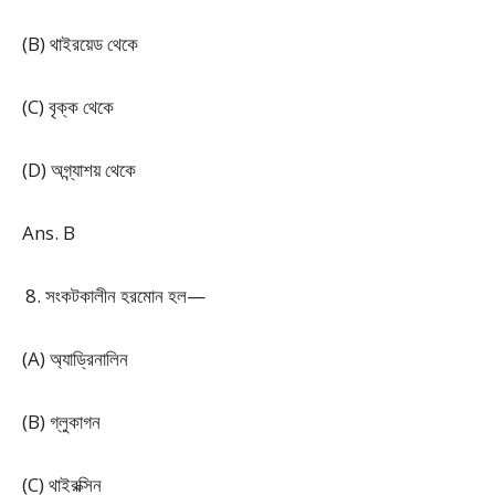
(B) থাইরয়েড থেকে
(C) বৃক্ক থেকে
(D) অগ্ন্যাশয় থেকে
Ans. B
সংকটকালীন হরমোন হল—
(A) অ্যাড্রিনালিন
(B) গ্লুকাগন
(C) থাইরক্সিন