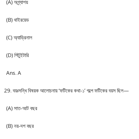
(A) অগ্ন্যাশয়
(B) থাইরয়েড
(C) অ্যাড্রিনাল
(D) পিটুইটারি
Ans. A
বয়ঃসন্ধি বিষয়ক আলোচনায় ‘ফটিকের কথা-১’ গল্পে ফটিকের বয়স ছিল—
(A) সাত-আট বছর
(B) নয়-দশ বছর