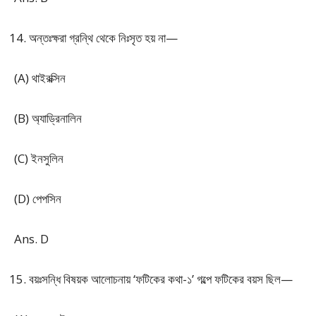
অন্তঃক্ষরা গ্রন্থি থেকে নিঃসৃত হয় না—
(A) থাইরক্সিন
(B) অ্যাড্রিনালিন
(C) ইনসুলিন
(D) পেপসিন
Ans. D
বয়ঃসন্ধি বিষয়ক আলোচনায় ‘ফটিকের কথা-১’ গল্পে ফটিকের বয়স ছিল—