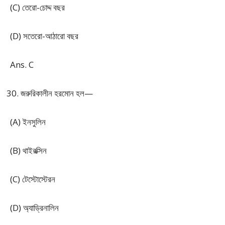
(C) তেরো-চোদ্দ বছর
(D) সতেরো-আঠারো বছর
Ans. C
জরুরিকালীন হরমোন হল—
(A) ইনসুলিন
(B) থাইরক্সিন
(C) টেস্টোস্টেরন
(D) অ্যাড্রিনালিন