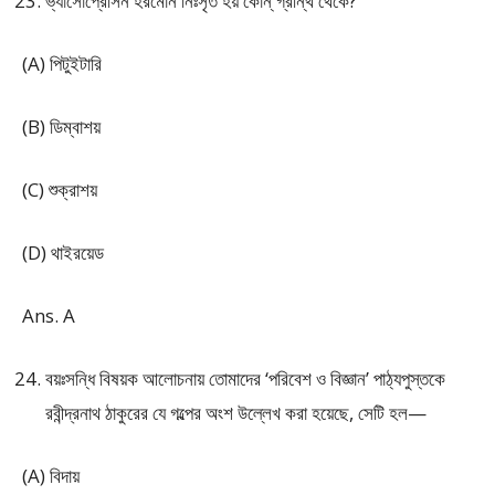
ভ্যাসোপ্রেসিন হরমোন নিঃসৃত হয় কোন্ গ্রন্থি থেকে?
(A) পিটুইটারি
(B) ডিম্বাশয়
(C) শুক্রাশয়
(D) থাইরয়েড
Ans. A
বয়ঃসন্ধি বিষয়ক আলোচনায় তোমাদের ‘পরিবেশ ও বিজ্ঞান’ পাঠ্যপুস্তকে
রবীন্দ্রনাথ ঠাকুরের যে গল্পের অংশ উল্লেখ করা হয়েছে, সেটি হল—
(A) বিদায়