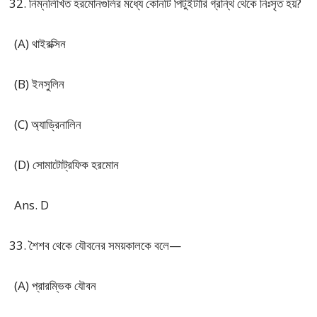
নিম্নলিখিত হরমোনগুলির মধ্যে কোনটি পিটুইটারি গ্রন্থি থেকে নিঃসৃত হয়?
(A) থাইরক্সিন
(B) ইনসুলিন
(C) অ্যাড্রিনালিন
(D) সোমাটোট্রফিক হরমোন
Ans. D
শৈশব থেকে যৌবনের সময়কালকে বলে—
(A) প্রারম্ভিক যৌবন