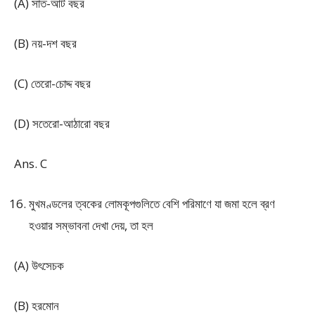
(A) সাত-আট বছর
(B) নয়-দশ বছর
(C) তেরো-চোদ্দ বছর
(D) সতেরো-আঠারো বছর
Ans. C
মুখমণ্ডলের ত্বকের লোমকূপগুলিতে বেশি পরিমাণে যা জমা হলে ব্রণ
হওয়ার সম্ভাবনা দেখা দেয়, তা হল
(A) উৎসেচক
(B) হরমোন