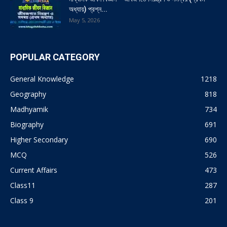
অধ্যায়) প্রশ্ন...
May 5, 2026
POPULAR CATEGORY
General Knowledge
1218
Geography
818
Madhyamik
734
Biography
691
Higher Secondary
690
MCQ
526
Current Affairs
473
Class11
287
Class 9
201