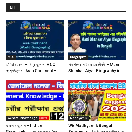
ALL
MCQ
Biography
এশিয়া মহাদেশ – বিশ্ব ভূগোল MCQ
মনি শংকর আইয়ার এর জীবনী – Mani
প্রশ্নউত্তর | Asia Continent –...
Shankar Aiyar Biography in...
General Knowledge
Madhyamik
ভারতের ভূগোল – Indian
WB Madhyamik Bengali
Geography | জেনারেল নলেজ জিকে
Suggestion | পশ্চিমবঙ্গ মাধ্যমিক বাংলা