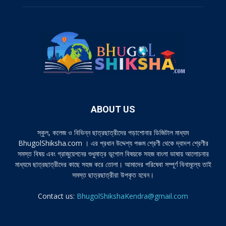
ABOUT US
স্কুল, কলেজ ও বিভিন্ন ছাত্রছাত্রীদের পড়াশোনার ডিজিটাল মাধ্যম
BhugolShiksha.com । এর প্রধান উদ্দেশ্য পঞ্চম শ্রেণী থেকে দ্বাদশ শ্রেণীর
সমস্ত বিষয় এবং গ্রাজুয়েশনের শুধুমাত্র ভূগোল বিষয়কে সহজ বাংলা ভাষায় আলোচনার
মাধ্যমে ছাত্রছাত্রীদের কাছে সহজ করে তোলা। আমাদের পরিষেবা সম্পূর্ণ বিনামূল্যে তাই
সমস্ত ছাত্রছাত্রীরা উপকৃত হবেন।
Contact us:
BhugolShikshaKendra@gmail.com