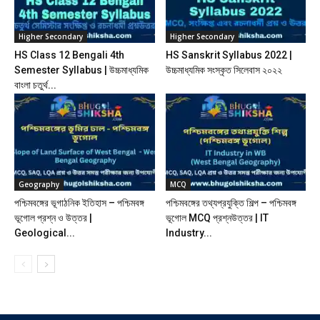
Higher Secondary
Higher Secondary
HS Class 12 Bengali 4th
HS Sanskrit Syllabus 2022 |
Semester Syllabus | উচ্চমাধ্যমিক
উচ্চমাধ্যমিক সংস্কৃত সিলেবাস ২০২২
বাংলা চতুর্থ...
Geography
MCQ
পশ্চিমবঙ্গের ভূগাঠনিক ইতিহাস – পশ্চিমবঙ্গ
পশ্চিমবঙ্গের তথ্যপ্রযুক্তি শিল্প – পশ্চিমবঙ্গ
ভূগোল প্রশ্ন ও উত্তর |
ভূগোল MCQ প্রশ্নউত্তর | IT
Geological...
Industry...