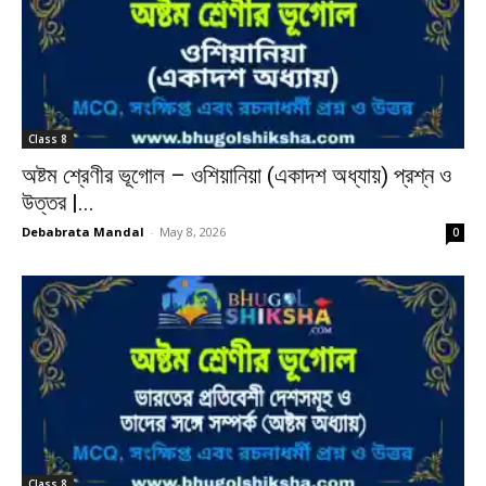
Class 8
অষ্টম শ্রেণীর ভূগোল – ওশিয়ানিয়া (একাদশ অধ্যায়) প্রশ্ন ও
উত্তর |...
Debabrata Mandal
-
May 8, 2026
0
Class 8