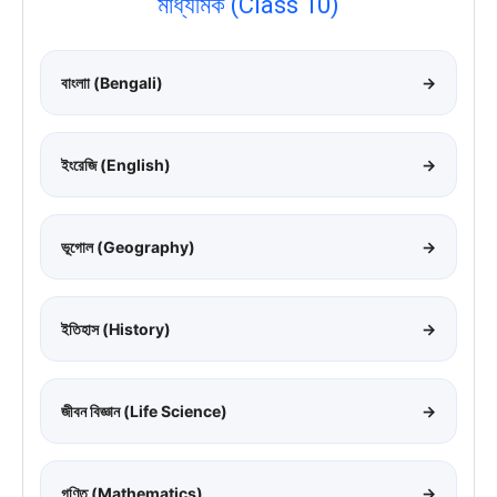
মাধ্যমিক (Class 10)
বাংলাা (Bengali)
→
ইংরেজি (English)
→
ভূগোল (Geography)
→
ইতিহাস (History)
→
জীবন বিজ্ঞান (Life Science)
→
গণিত (Mathematics)
→