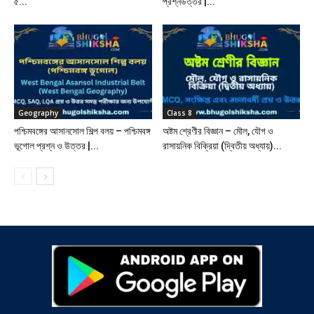
৫...
প্রশ্নউত্তর |...
Geography
Class 8
পশ্চিমবঙ্গের আসানসোল শিল্প বলয় – পশ্চিমবঙ্গ
অষ্টম শ্রেণীর বিজ্ঞান – মৌল, যৌগ ও
ভূগোল প্রশ্ন ও উত্তর |...
রাসায়নিক বিক্রিয়া (দ্বিতীয় অধ্যায়)...