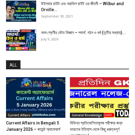
উইলবার রাইট এবং অরভিল রাইট এর জীবনী – Wilbur and
Orville...
September 30, 2021
নবম শ্রেণীর ভৌত বিজ্ঞান – পদার্থ: গঠন ও ধর্ম (তৃতীয় অধ্যায়)...
July 9, 2026
ALL
Current Affairs
General Knowledge
Current Affairs in Bengali 5
বিভিন্ন প্রতিযোগিতামূলক পরীক্ষার জন্য
January 2026 – কারেন্ট অ্যাফেয়ার্স
ভারতের ইতিহাস থেকে কিছু গুরুত্বপূর্ণ