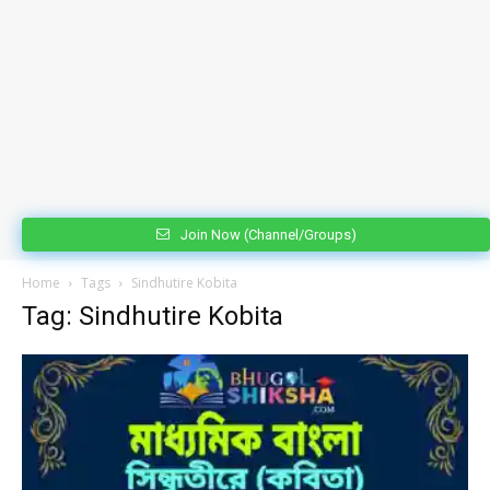
Join Now (Channel/Groups)
Home
Tags
Sindhutire Kobita
Tag: Sindhutire Kobita