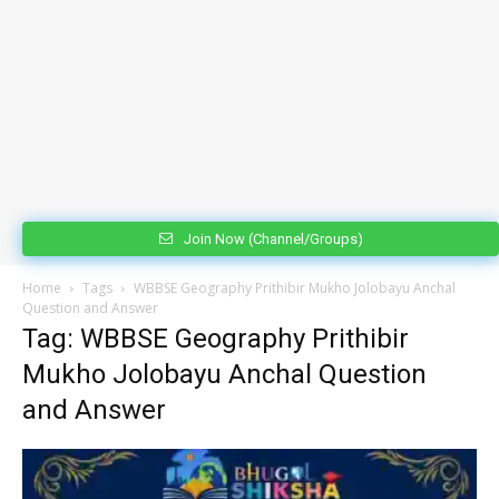
Join Now (Channel/Groups)
Home
Tags
WBBSE Geography Prithibir Mukho Jolobayu Anchal
Question and Answer
Tag: WBBSE Geography Prithibir
Mukho Jolobayu Anchal Question
and Answer