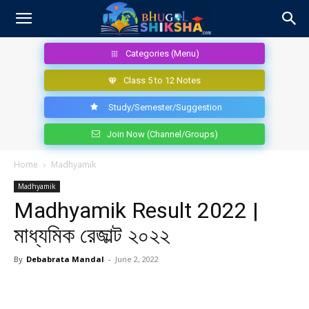
Categories (Menu)
Class 5 to 12 Notes
Study/Semester/Suggestion
Join Now (Channel/Groups)
Home
Madhyamik
Madhyamik
Madhyamik Result 2022 |
মাধ্যমিক রেজাল্ট ২০২২
By
Debabrata Mandal
-
June 2, 2022