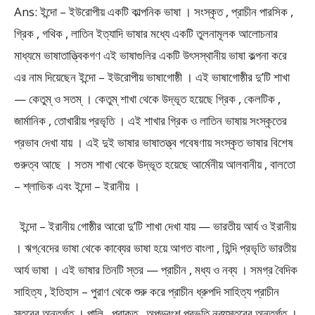
Ans: ইন্দো – ইউরোপীয় একটি কাল্পনিক ভাষা । সংস্কৃত , প্রাচীন পারসিক ,
গ্রিক , গথিক , লাতিন ইত্যাদি ভাষার মধ্যে একটি তুলনামূলক আলোচনার
মাধ্যমে ভাষাতাত্ত্বিকগণ এই ভাষাগুলির একটি উৎসস্থানীয় ভাষা কল্পনা করে
এর নাম দিয়েছেন ইন্দো – ইউরোপীয় ভাষাগোষ্ঠী । এই ভাষাগোষ্ঠীর দু’টি শাখা
— কেতুম্ ও সতম্ । কেতুম্ শাখা থেকে উদ্ভূত হয়েছে গ্রিক , কেলটিক ,
জার্মানিক , তোখারীয় প্রভৃতি । এই শাখার গ্রিক ও লাতিন ভাষায় সংস্কৃতের
প্রভাব দেখা যায় । এই দুই ভাষার ভাষাতত্ত্ব গবেষণায় সংস্কৃত ভাষার বিশেষ
গুরুত্ব আছে । সতম শাখা থেকে উদ্ভূত হয়েছে আর্মেনীয় আলবানীয় , বালতো
– শ্লাভিক এবং ইন্দো – ইরানীয় ।
ইন্দো – ইরানীয় গোষ্ঠীর আরো দু’টি শাখা দেখা যায় — ভারতীয় আর্য ও ইরানীয়
। ঋগ্‌বেদের ভাষা থেকে কাব্যের ভাষা হয়ে আগত বাংলা , হিন্দি প্রভৃতি ভারতীয়
আর্য ভাষা । এই ভাষার তিনটি স্তর — প্রাচীন , মধ্য ও নব্য । সমগ্র বৈদিক
সাহিত্য , ইতিহাস – পুরাণ থেকে শুরু করে প্রাচীন ধ্রুপদি সাহিত্য প্রাচীন
স্তরের অন্তর্গত । পালি , প্রাকৃত , অপভ্রংশ প্রভৃতি নব্যস্তরের অন্তর্গত ।