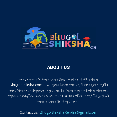
ABOUT US
স্কুল, কলেজ ও বিভিন্ন ছাত্রছাত্রীদের পড়াশোনার ডিজিটাল মাধ্যম
BhugolShiksha.com । এর প্রধান উদ্দেশ্য পঞ্চম শ্রেণী থেকে দ্বাদশ শ্রেণীর
সমস্ত বিষয় এবং গ্রাজুয়েশনের শুধুমাত্র ভূগোল বিষয়কে সহজ বাংলা ভাষায় আলোচনার
মাধ্যমে ছাত্রছাত্রীদের কাছে সহজ করে তোলা। আমাদের পরিষেবা সম্পূর্ণ বিনামূল্যে তাই
সমস্ত ছাত্রছাত্রীরা উপকৃত হবেন।
Contact us:
BhugolShikshaKendra@gmail.com