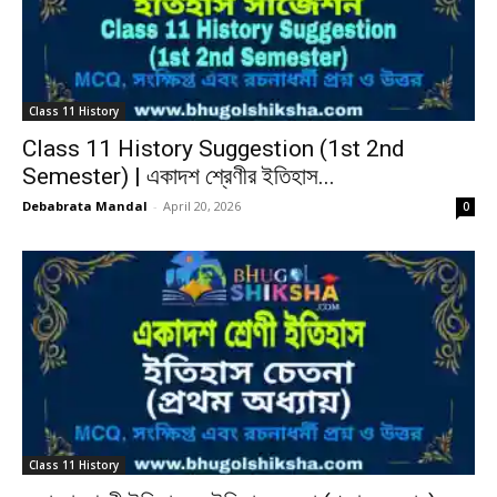
Class 11 History
Class 11 History Suggestion (1st 2nd
Semester) | একাদশ শ্রেণীর ইতিহাস...
Debabrata Mandal
-
April 20, 2026
0
Class 11 History