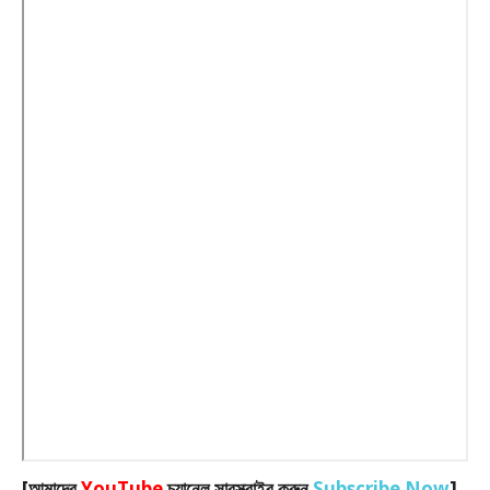
[আমাদের
YouTube
চ্যানেল সাবস্ক্রাইব করুন
Subscribe Now
]