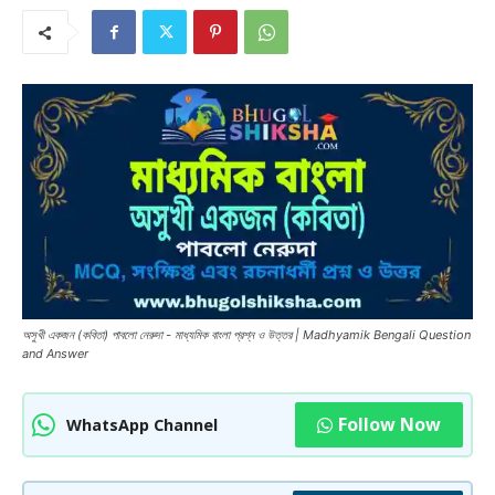
অসুখী একজন (কবিতা) পাবলো নেরুদা - মাধ্যমিক বাংলা প্রশ্ন ও উত্তর | Madhyamik Bengali Question
and Answer
Follow Now
WhatsApp Channel