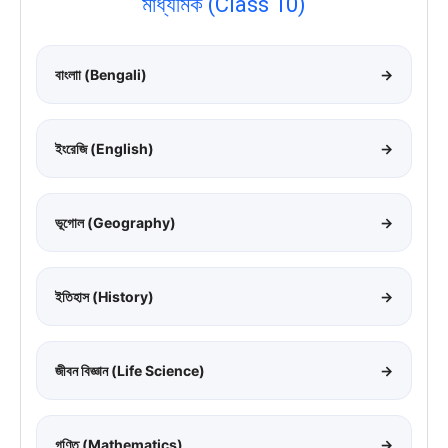
মাধ্যমিক (Class 10)
বাংলাা (Bengali)
→
ইংরেজি (English)
→
ভূগোল (Geography)
→
ইতিহাস (History)
→
জীবন বিজ্ঞান (Life Science)
→
গণিত (Mathematics)
→