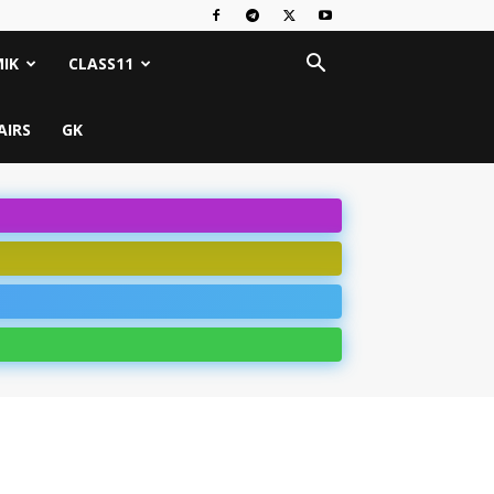
IK
CLASS11
AIRS
GK