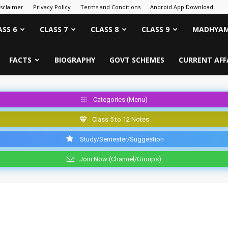
isclaimer
Privacy Policy
Terms and Conditions
Android App Download
ASS 6
CLASS 7
CLASS 8
CLASS 9
MADHYAM
FACTS
BIOGRAPHY
GOVT SCHEMES
CURRENT AFF
Categories (Menu)
Class 5 to 12 Notes
Study/Semester/Suggestion
Join Now (Channel/Groups)