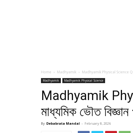
Home
Madhyamik
Madhyamik Physical Science Quest
Madhyamik
Madhyamik Physical Science
Madhyamik Phys
মাধ্যমিক ভৌত বিজ্ঞান
By
Debabrata Mandal
-
February 8, 2026