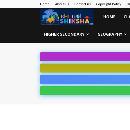
Home
About us
Contact us
Copyright Policy
D
Bhugol
HOME
CL
Shiksha
HIGHER SECONDARY
GEOGRAPHY