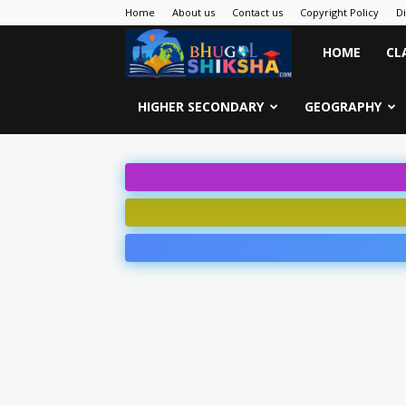
Home
About us
Contact us
Copyright Policy
D
Bhugol
HOME
CL
Shiksha
HIGHER SECONDARY
GEOGRAPHY