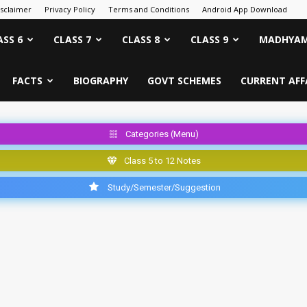
isclaimer
Privacy Policy
Terms and Conditions
Android App Download
ASS 6
CLASS 7
CLASS 8
CLASS 9
MADHYAM
FACTS
BIOGRAPHY
GOVT SCHEMES
CURRENT AFF
Categories (Menu)
Class 5 to 12 Notes
Study/Semester/Suggestion