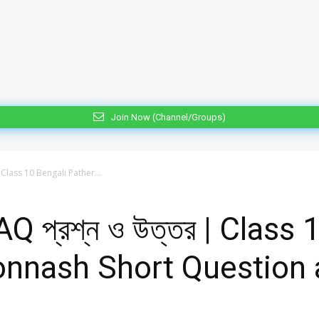
Join Now (Channel/Groups)
র | Class 10 Bengali Pather...
SAQ প্রশ্ন ও উত্তর | Class
onnash Short Question