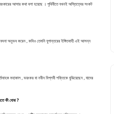
রলয়ংকারের আসার কথা বলা হয়েছে । পৃথিবীতে যখনই অস্তিত্বের সংকট
 – বেদনা অনুভব করেন , কবিও তেমনি যুগান্তরের ইঙ্গিতবাহী এই আসন্ন
তাবাহক মহাকাল , ভয়ংকর বা নবীন বিপ্লবী শক্তিকে বুঝিয়েছেন , যাদের
বলতে কী বোঝ ?