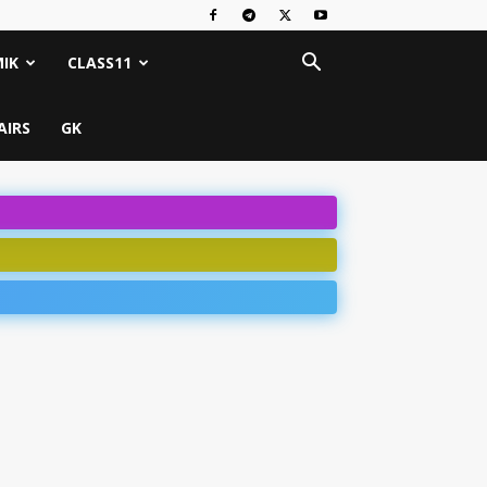
IK
CLASS11
AIRS
GK