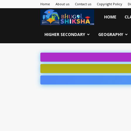
Home
About us
Contact us
Copyright Policy
D
Bhugol
HOME
CL
Shiksha
HIGHER SECONDARY
GEOGRAPHY