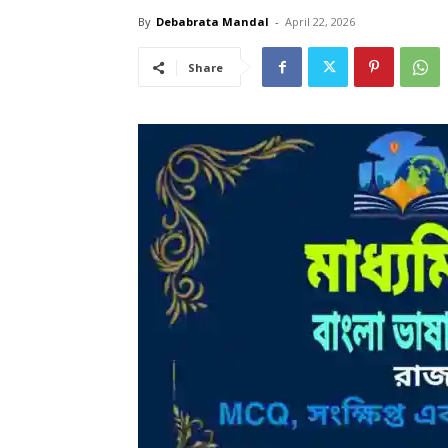
By
Debabrata Mandal
-
April 22, 2026
Share