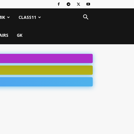
IK
CLASS11
AIRS
GK