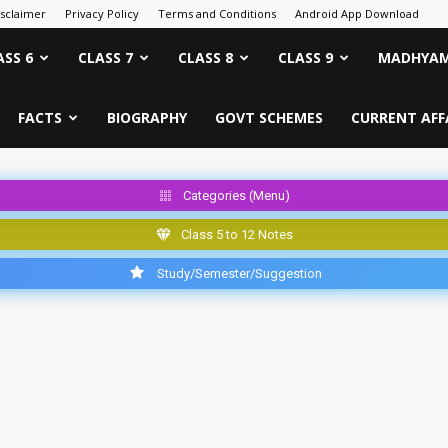
isclaimer
Privacy Policy
Terms and Conditions
Android App Download
ASS 6
CLASS 7
CLASS 8
CLASS 9
MADHYAM
FACTS
BIOGRAPHY
GOVT SCHEMES
CURRENT AFF
Categories (Menu)
Class 5 to 12 Notes
Study/Semester/Suggestion