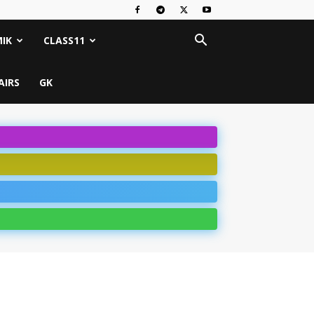
IK
CLASS11
AIRS
GK