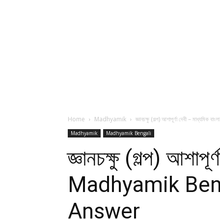
Home
Madhyamik
জ্ঞানচক্ষু (গল্প) আশাপূর্ণা দেবী – মাধ্যমি
Madhyamik
Madhyamik Bengali
জ্ঞানচক্ষু (গল্প) আশাপূ
Madhyamik Beng
Answer