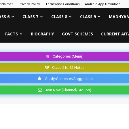
isclaimer
Privacy Policy
Terms and Conditions
Android App Download
ASS 6
CLASS 7
CLASS 8
CLASS 9
MADHYAM
FACTS
BIOGRAPHY
GOVT SCHEMES
CURRENT AFF
Categories (Menu)
Class 5 to 12 Notes
Study/Semester/Suggestion
Join Now (Channel/Groups)