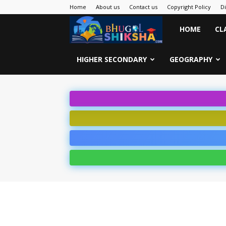
Home
About us
Contact us
Copyright Policy
D
Bhugol
HOME
CL
Shiksha
HIGHER SECONDARY
GEOGRAPHY