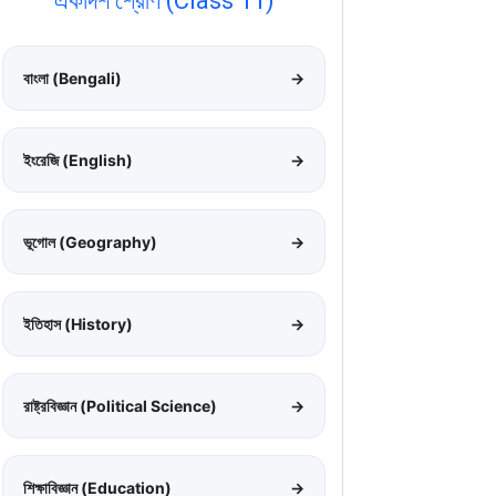
একাদশ শ্রেণি (Class 11)
বাংলা (Bengali)
→
ইংরেজি (English)
→
ভূগোল (Geography)
→
ইতিহাস (History)
→
রাষ্ট্রবিজ্ঞান (Political Science)
→
শিক্ষাবিজ্ঞান (Education)
→