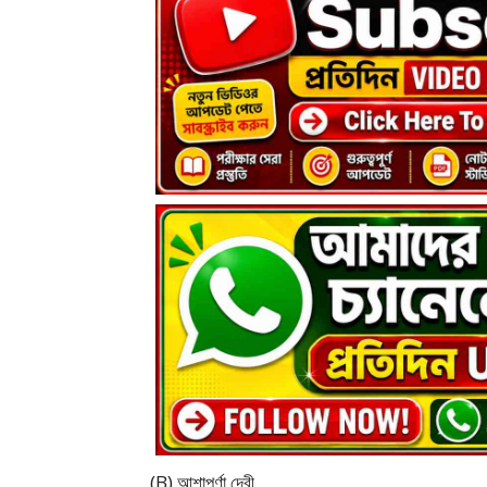
(B) আশাপূর্ণা দেবী