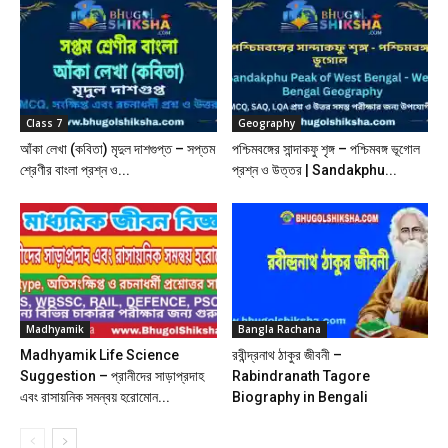
Class 7
Geography
আঁকা লেখা (কবিতা) মৃদুল দাশগুপ্ত – সপ্তম
পশ্চিমবঙ্গের সান্দাকফু শৃঙ্গ – পশ্চিমবঙ্গ ভূগোল
শ্রেণীর বাংলা প্রশ্ন ও...
প্রশ্ন ও উত্তর | Sandakphu...
Madhyamik
Bangla Rachana
Madhyamik Life Science
রবীন্দ্রনাথ ঠাকুর জীবনী –
Suggestion – প্রানীদের সাড়াপ্রদাহ
Rabindranath Tagore
এবং রাসায়নিক সমন্বয় হরোমোন...
Biography in Bengali