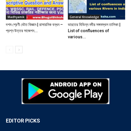
Madhyamik
General Knowledge
দশম শ্রেণী ভৌত বিজ্ঞান | রাসায়নিক বন্ধন –
ভারতের বিভিন্ন নদীর সঙ্গমস্থল তালিকা |
প্রশ্ন উত্তর সাজেশন...
List of confluences of
various...
EDITOR PICKS