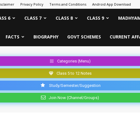
isclaimer
Privacy Policy
Terms and Conditions
Android App Download
ASS 6
CLASS 7
CLASS 8
CLASS 9
MADHYAM
FACTS
BIOGRAPHY
GOVT SCHEMES
CURRENT AFF
Categories (Menu)
Class 5 to 12 Notes
Study/Semester/Suggestion
Join Now (Channel/Groups)