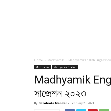
Home
Madhyamik
Madhyamik English Suggestion 20
Madhyamik
Madhyamik English
Madhyamik Englis
সাজেশন ২০২৩
By
Debabrata Mandal
-
February 23, 2023