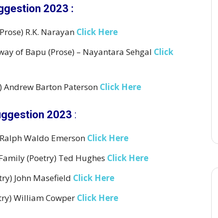
ggestion 2023 :
(Prose) R.K. Narayan
Click Here
way of Bapu (Prose) – Nayantara Sehgal
Click
e) Andrew Barton Paterson
Click Here
uggestion 2023
:
) Ralph Waldo Emerson
Click Here
Family (Poetry) Ted Hughes
Click Here
try) John Masefield
Click Here
try) William Cowper
Click Here