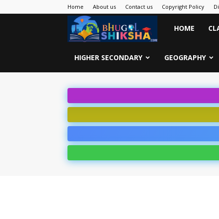
Home
About us
Contact us
Copyright Policy
D
Bhugol
HOME
CL
Shiksha
HIGHER SECONDARY
GEOGRAPHY