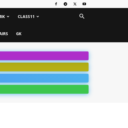
IK
CLASS11
AIRS
GK