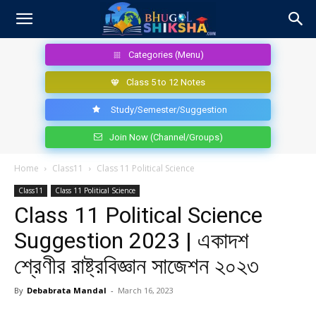
Categories (Menu)
Class 5 to 12 Notes
Study/Semester/Suggestion
Join Now (Channel/Groups)
Home
Class11
Class 11 Political Science
Class11
Class 11 Political Science
Class 11 Political Science
Suggestion 2023 | একাদশ
শ্রেণীর রাষ্ট্রবিজ্ঞান সাজেশন ২০২৩
By
Debabrata Mandal
-
March 16, 2023