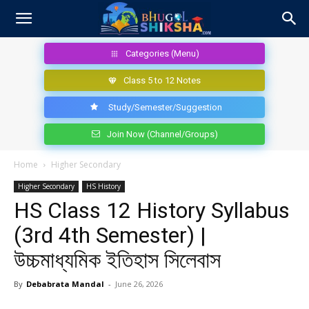
Categories (Menu)
Class 5 to 12 Notes
Study/Semester/Suggestion
Join Now (Channel/Groups)
Home
Higher Secondary
Higher Secondary
HS History
HS Class 12 History Syllabus
(3rd 4th Semester) |
উচ্চমাধ্যমিক ইতিহাস সিলেবাস
By
Debabrata Mandal
-
June 26, 2026