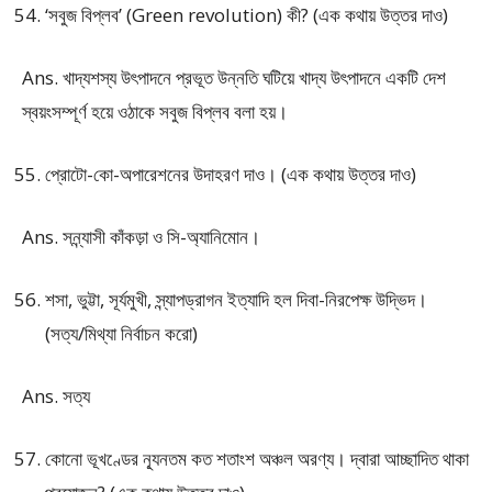
‘সবুজ বিপ্লব’ (Green revolution) কী? (এক কথায় উত্তর দাও)
Ans. খাদ্যশস্য উৎপাদনে প্রভূত উন্নতি ঘটিয়ে খাদ্য উৎপাদনে একটি দেশ
স্বয়ংসম্পূর্ণ হয়ে ওঠাকে সবুজ বিপ্লব বলা হয়।
প্রোটো-কো-অপারেশনের উদাহরণ দাও। (এক কথায় উত্তর দাও)
Ans. সন্ন্যাসী কাঁকড়া ও সি-অ্যানিমোন।
শসা, ভুট্টা, সূর্যমুখী, স্ন্যাপড্রাগন ইত্যাদি হল দিবা-নিরপেক্ষ উদ্ভিদ।
(সত্য/মিথ্যা নির্বাচন করো)
Ans. সত্য
কোনো ভূখণ্ডের ন্যূনতম কত শতাংশ অঞ্চল অরণ্য। দ্বারা আচ্ছাদিত থাকা