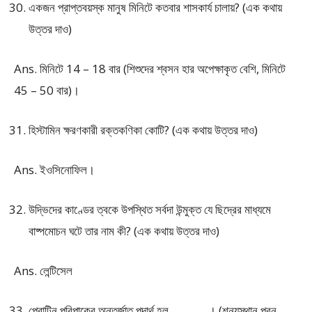
একজন প্রাপ্তবয়স্ক মানুষ মিনিটে কতবার শাসকার্য চালায়? (এক কথায়
উত্তর দাও)
Ans. মিনিটে 14 – 18 বার (শিশুদের শ্বসন হার অপেক্ষাকৃত বেশি, মিনিটে
45 – 50 বার)।
হিস্টামিন ক্ষরণকারী রক্তকণিকা কোটি? (এক কথায় উত্তর দাও)
Ans. ইওসিনোফিল।
উদ্ভিদের কাণ্ডের ত্বকে উপস্থিত সর্বদা উন্মুক্ত যে ছিদ্রের মাধ্যমে
বাষ্পমোচন ঘটে তার নাম কী? (এক কথায় উত্তর দাও)
Ans. লেন্টিসেল
প্রোটিন পরিপাকের অন্তর্জাত পদার্থ হল _______ । (শূন্যস্থান পূরন