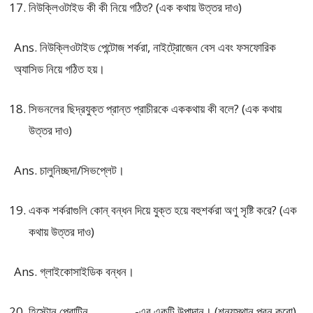
নিউক্লিওটাইড কী কী নিয়ে গঠিত? (এক কথায় উত্তর দাও)
Ans. নিউক্লিওটাইড পেন্টোজ শর্করা, নাইট্রোজেন বেস এবং ফসফোরিক
অ্যাসিড নিয়ে গঠিত হয়।
সিভনলের ছিদ্রযুক্ত প্রান্ত প্রাচীরকে এককথায় কী বলে? (এক কথায়
উত্তর দাও)
Ans. চালুনিচ্ছদা/সিভপ্লেট।
একক শর্করাগুলি কোন্ বন্ধন দিয়ে যুক্ত হয়ে বহুশর্করা অণু সৃষ্টি করে? (এক
কথায় উত্তর দাও)
Ans. গ্লাইকোসাইডিক বন্ধন।
হিস্টোন প্রোটিন _________-এর একটি উপাদান। (শূন্যস্থান পূরন করো)