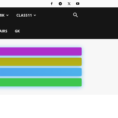
IK
CLASS11
AIRS
GK