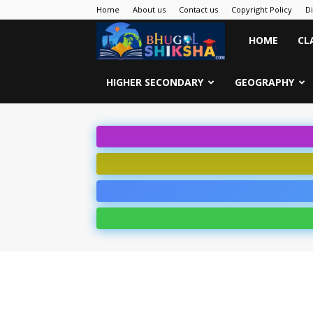
Home
About us
Contact us
Copyright Policy
D
Bhugol
HOME
CL
Shiksha
HIGHER SECONDARY
GEOGRAPHY