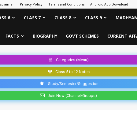
isclaimer
Privacy Policy
Terms and Conditions
Android App Download
ASS 6
CLASS 7
CLASS 8
CLASS 9
MADHYAM
FACTS
BIOGRAPHY
GOVT SCHEMES
CURRENT AFF
Categories (Menu)
Class 5 to 12 Notes
Study/Semester/Suggestion
Join Now (Channel/Groups)