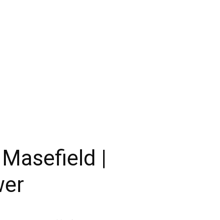
 Masefield |
wer