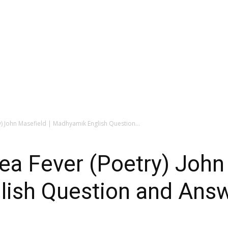
etry) John Masefield | Madhyamik English Question...
– Sea Fever (Poetry) John
ish Question and Ans