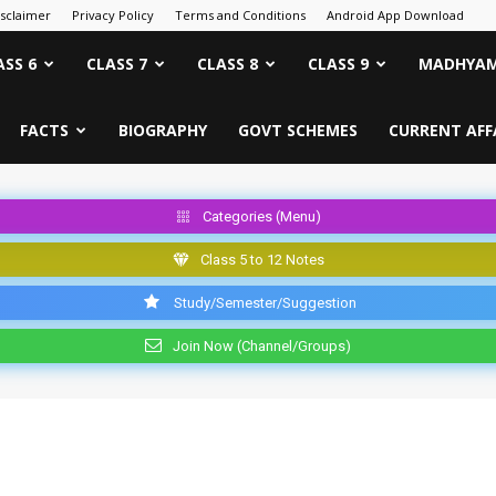
isclaimer
Privacy Policy
Terms and Conditions
Android App Download
ASS 6
CLASS 7
CLASS 8
CLASS 9
MADHYAM
FACTS
BIOGRAPHY
GOVT SCHEMES
CURRENT AFF
Categories (Menu)
Class 5 to 12 Notes
Study/Semester/Suggestion
Join Now (Channel/Groups)