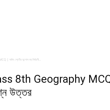
্টম শ্রেণীর ভূগোল বহু নির্বাচনী...
s 8th Geography MCQ | অ
রশ্ন উত্তর