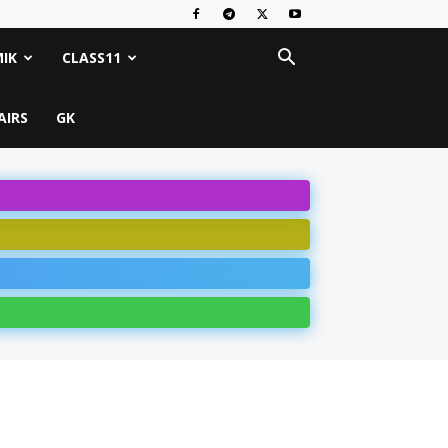
IK
CLASS11
AIRS
GK