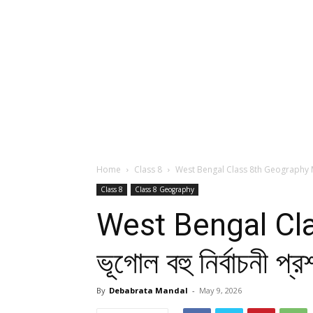
Home
Class 8
West Bengal Class 8th Geography MCQ | অষ
Class 8
Class 8 Geography
West Bengal Clas
ভূগোল বহু নির্বাচনী প্
By
Debabrata Mandal
-
May 9, 2026