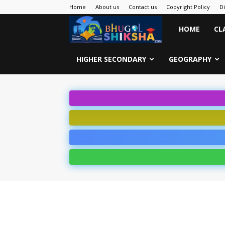
Home
About us
Contact us
Copyright Policy
D
Bhugol
HOME
CL
Shiksha
HIGHER SECONDARY
GEOGRAPHY