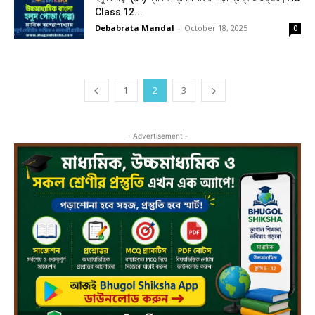
Class 12...
Debabrata Mandal
-
October 18, 2025
0
1
2
3
- Advertisement -