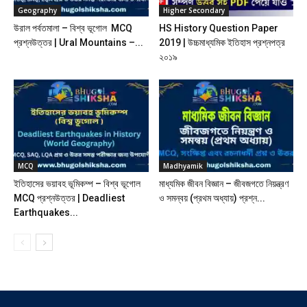
Geography
Higher Secondary
উরাল পর্বতমালা – বিশ্ব ভূগোল MCQ
HS History Question Paper
প্রশ্নউত্তর | Ural Mountains –...
2019 | উচ্চমাধ্যমিক ইতিহাস প্রশ্নপত্র
২০১৯
MCQ
Madhyamik
ইতিহাসের ভয়াবহ ভূমিকম্প – বিশ্ব ভূগোল
মাধ্যমিক জীবন বিজ্ঞান – জীবজগতে নিয়ন্ত্রণ
MCQ প্রশ্নউত্তর | Deadliest
ও সমন্বয় (প্রথম অধ্যায়) প্রশ্ন...
Earthquakes...