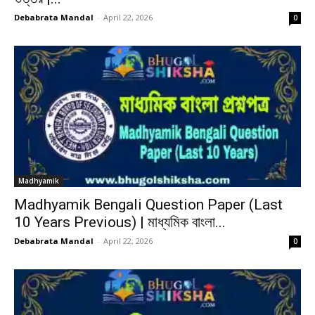
Debabrata Mandal
-
April 22, 2026
0
Madhyamik
Madhyamik Bengali Question Paper (Last
10 Years Previous) | মাধ্যমিক বাংলা...
Debabrata Mandal
-
April 22, 2026
0