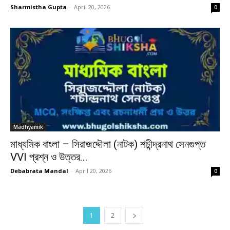
Sharmistha Gupta
-
April 20, 2026
0
Madhyamik
মাধ্যমিক বাংলা – সিরাজদ্দৌলা (নাটক) শচীন্দ্রনাথ সেনগুপ্ত
VVI প্রশ্ন ও উত্তর...
Debabrata Mandal
-
April 20, 2026
0
1
2