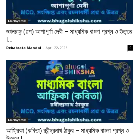
Madhyamik
জ্ঞানচক্ষু (গল্প) আশাপূর্ণা দেবী – মাধ্যমিক বাংলা প্রশ্ন ও উত্তর
|...
Debabrata Mandal
-
April 22, 2026
0
Madhyamik
আফ্রিকা (কবিতা) রবীন্দ্রনাথ ঠাকুর – মাধ্যমিক বাংলা প্রশ্ন ও
উত্তর |...