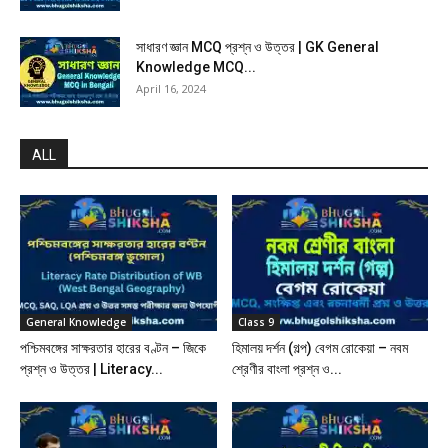
সাধারণ জ্ঞান MCQ প্রশ্ন ও উত্তর | GK General
Knowledge MCQ...
April 16, 2024
ALL
General Knowledge
Class 9
পশ্চিমবঙ্গের সাক্ষরতার হারের বণ্টন – জিকে
হিমালয় দর্শন (গল্প) বেগম রােকেয়া – নবম
প্রশ্ন ও উত্তর | Literacy...
শ্রেণীর বাংলা প্রশ্ন ও...