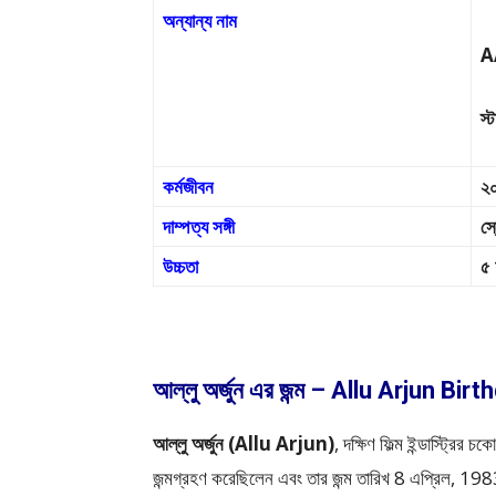
অন্যান্য নাম
A
স্
কর্মজীবন
২০
দাম্পত্য সঙ্গী
স্
উচ্চতা
৫ 
আল্লু অর্জুন এর জন্ম – Allu Arjun Birt
আল্লু অর্জুন (Allu Arjun)
, দক্ষিণ ফিল্ম ইন্ডাস্ট্রির
জন্মগ্রহণ করেছিলেন এবং তার জন্ম তারিখ 8 এপ্রিল, 1983