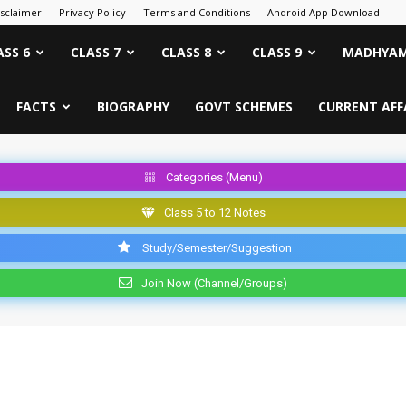
isclaimer
Privacy Policy
Terms and Conditions
Android App Download
ASS 6
CLASS 7
CLASS 8
CLASS 9
MADHYAM
FACTS
BIOGRAPHY
GOVT SCHEMES
CURRENT AFF
Categories (Menu)
Class 5 to 12 Notes
Study/Semester/Suggestion
Join Now (Channel/Groups)