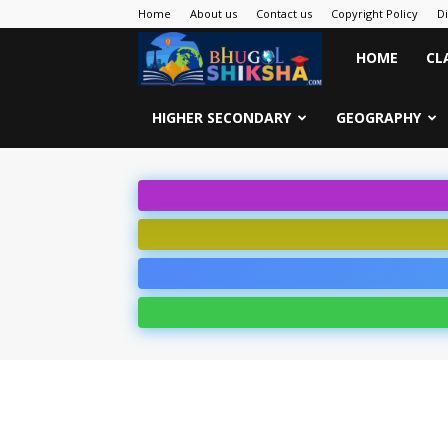
Home
About us
Contact us
Copyright Policy
D
Bhugol
HOME
CL
Shiksha
HIGHER SECONDARY
GEOGRAPHY