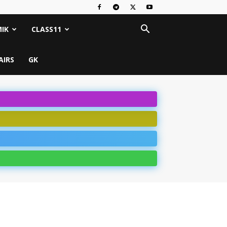
IK
CLASS11
AIRS
GK