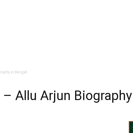
iography in Bengali
ীবনী – Allu Arjun Biograph