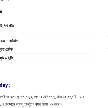
A
টাইলিশ স্টার
০০ – বর্তমান
নেহা রেড্ডি
ফুট ৯ ইঞ্চি
hday :
 চকোলেট বয় এবং সুদর্শন মানুষ, দেশের তামিলনাড়ু রাজ্যের চেন্নাই শহরে
। বর্তমানে আল্লু অর্জুনের বয়স প্রায় ৩৭ বছর।