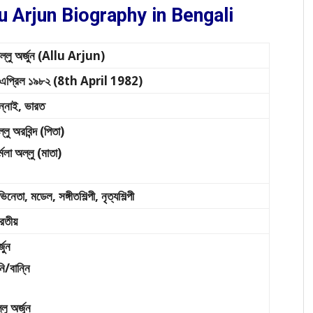
 Allu Arjun Biography in Bengali
্লু অর্জুন (Allu Arjun)
 এপ্রিল ১৯৮২ (8th April 1982)
ন্নাই, ভারত
্লু অরবিন্দ (পিতা)
র্মলা অল্লু (মাতা)
িনেতা, মডেল, সঙ্গীতশিল্পী, নৃত্যশিল্পী
রতীয়
্জুন
নি/বান্নি
্লু অর্জুন