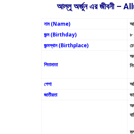
আল্লু অর্জুন এর জীবনী –
নাম (Name)
আল
জন্ম (Birthday)
৮
জন্মস্থান (Birthplace)
চে
অল
পিতামাতা
নি
পেশা
অভ
জাতীয়তা
ভা
অর
বা
মল