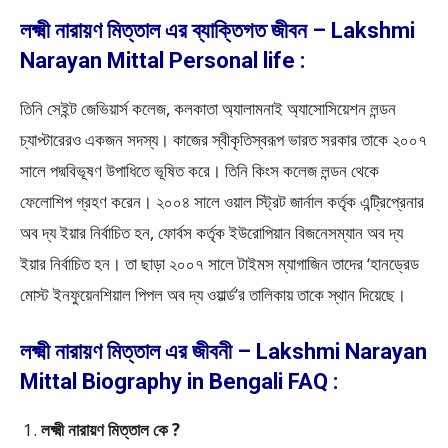
লক্ষ্মী নারায়ণ মিত্তাল এর ব্যাক্তিগত জীবন – Lakshmi
Narayan Mittal Personal life :
তিনি সেইন্ট জেভিয়ার্স কলেজ, কলকাতা অ্যালামনাই অ্যাসোসিয়েশন লন্ডন
চ্যাপ্টারেরও একজন সদস্য। কাজের স্বীকৃতিস্বরূপ ভারত সরকার তাকে ২০০৭
সালে পদ্মবিভূষণ উপাধিতে ভূষিত করে। তিনি কিংস কলেজ লন্ডন থেকে
ফেলোশিপ গ্রহণ করেন। ২০০৪ সালে ওয়াল স্ট্রিট জার্নাল কর্তৃক এন্ট্রিপ্রেনার
অব দ্য ইয়ার নির্বাচিত হন, ফোর্বস কর্তৃক ইউরোপিয়ান বিজনেসম্যান অব দ্য
ইয়ার নির্বাচিত হন। তা ছাড়া ২০০৭ সালে টাইমস ম্যাগাজিন তাদের ‘হানড্রেড
মোস্ট ইনফুয়েনশিয়াল পিপল অব দ্য ওয়ার্ল্ড’র তালিকায় তাকে স্থান দিয়েছে।
লক্ষ্মী নারায়ণ মিত্তাল এর জীবনী – Lakshmi Narayan
Mittal Biography in Bengali FAQ :
লক্ষ্মী নারায়ণ মিত্তাল কে ?