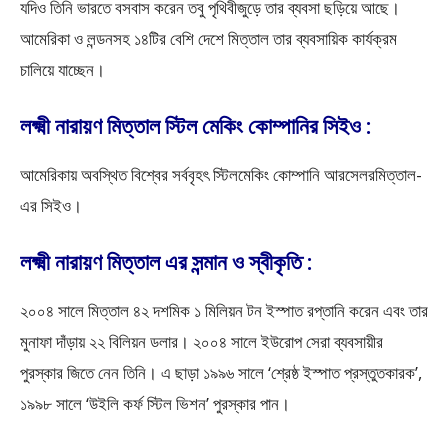
যদিও তিনি ভারতে বসবাস করেন তবু পৃথিবীজুড়ে তার ব্যবসা ছড়িয়ে আছে।
আমেরিকা ও লন্ডনসহ ১৪টির বেশি দেশে মিত্তাল তার ব্যবসায়িক কার্যক্রম
চালিয়ে যাচ্ছেন।
লক্ষ্মী নারায়ণ মিত্তাল স্টিল মেকিং কোম্পানির সিইও :
আমেরিকায় অবস্থিত বিশ্বের সর্ববৃহৎ স্টিলমেকিং কোম্পানি আরসেলরমিত্তাল-
এর সিইও।
লক্ষ্মী নারায়ণ মিত্তাল এর সন্মান ও স্বীকৃতি :
২০০৪ সালে মিত্তাল ৪২ দশমিক ১ মিলিয়ন টন ইস্পাত রপ্তানি করেন এবং তার
মুনাফা দাঁড়ায় ২২ বিলিয়ন ডলার। ২০০৪ সালে ইউরোপ সেরা ব্যবসায়ীর
পুরস্কার জিতে নেন তিনি। এ ছাড়া ১৯৯৬ সালে ‘শ্রেষ্ঠ ইস্পাত প্রস্তুতকারক’,
১৯৯৮ সালে ‘উইলি কর্ফ স্টিল ভিশন’ পুরস্কার পান।