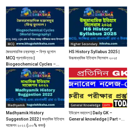
MCQ
Higher Secondary
জৈবরসায়নিক চক্রসমূহ – বিশ্ব ভূগোল
HS History Syllabus 2025 |
MCQ প্রশ্নউত্তর |
উচ্চমাধ্যমিক ইতিহাস সিলেবাস ২০২৫
Biogeochemical Cycles –...
Madhyamik
General Knowledge
Madhyamik History
ইউরোপ মহাদেশ | Daily GK –
Suggestion 2022 | মাধ্যমিক ইতিহাস
General knowledge | Part –...
সাজেশন ২০২২ (১০০% কমন)