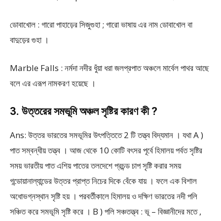
ডোবাখোল : গারো পাহাড়ের সিজুগুহা ; গারো ভাষায় এর নাম ডোবাখোল বা
বাদুড়ের গুহা ।
Marble Falls : নর্মদা নদীর ধুঁয়া ধরা জলপ্রপাত অঞ্চলে মার্বেল পাথর আছে
বলে এর এরূপ নামকরণ হয়েছে ।
3. উত্তরের সমভূমি অঞ্চল সৃষ্টির কারণ কী ?
Ans: উত্তর ভারতের সমভূমির উৎপত্তিতে 2 টি তত্ত্ব বিদ্যমান । যথা A )
পাত সম্বন্ধীয় তত্ত্ব । আজ থেকে 10 কোটি বৎসর পূর্বে হিমালয় পর্বত সৃষ্টির
সময় ভারতীয় পাত এশিয় পাতের তলদেশে প্রচন্ড চাপ সৃষ্টি করার সময়
গন্ডোয়ানাল্যান্ডের উত্তর প্রাপ্ত নিচের দিকে বেঁকে যায় । ফলে এক বিশাল
অধোভগ্নস্থান সৃষ্টি হয় । পরবর্তীকালে হিমালয় ও দক্ষিণ ভারতের নদী পলি
সঞ্চিত করে সমভূমি সৃষ্টি করে । B ) পলি সঞ্চতত্ত্ব : ভূ – বিজ্ঞানীদের মতে ,