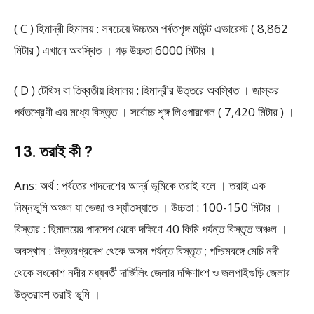
( C ) হিমাদ্রী হিমালয় : সবচেয়ে উচ্চতম পর্বতশৃঙ্গ মাউন্ট এভারেস্ট ( 8,862
মিটার ) এখানে অবস্থিত । গড় উচ্চতা 6000 মিটার ।
( D ) টেথিস বা তিব্বতীয় হিমালয় : হিমাদ্রীর উত্তরে অবস্থিত । জাস্কর
পর্বতশ্রেণী এর মধ্যে বিস্তৃত । সর্বোচ্চ শৃঙ্গ লিওপারগেল ( 7,420 মিটার ) ।
13. তরাই কী ?
Ans: অর্থ : পর্বতের পাদদেশের আর্দ্র ভূমিকে তরাই বলে । তরাই এক
নিম্নভূমি অঞ্চল যা ভেজা ও স্যাঁতস্যাতে । উচ্চতা : 100-150 মিটার ।
বিস্তার : হিমালয়ের পাদদেশ থেকে দক্ষিণে 40 কিমি পর্যন্ত বিস্তৃত অঞ্চল ।
অবস্থান : উত্তরপ্রদেশ থেকে অসম পর্যন্ত বিস্তৃত ; পশ্চিমবঙ্গে মেচি নদী
থেকে সংকোশ নদীর মধ্যবর্তী দার্জিলিং জেলার দক্ষিণাংশ ও জলপাইগুড়ি জেলার
উত্তরাংশ তরাই ভূমি ।