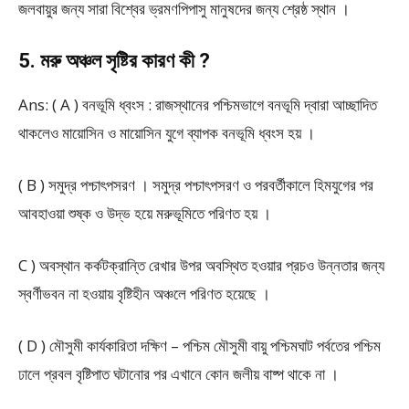
জলবায়ুর জন্য সারা বিশ্বের ভ্রমণপিপাসু মানুষদের জন্য শ্রেষ্ঠ স্থান ।
5. মরু অঞ্চল সৃষ্টির কারণ কী ?
Ans: ( A ) বনভূমি ধ্বংস : রাজস্থানের পশ্চিমভাগে বনভূমি দ্বারা আচ্ছাদিত
থাকলেও মায়োসিন ও মায়োসিন যুগে ব্যাপক বনভূমি ধ্বংস হয় ।
( B ) সমুদ্র পশ্চাৎপসরণ । সমুদ্র পশ্চাৎপসরণ ও পরবর্তীকালে হিমযুগের পর
আবহাওয়া শুষ্ক ও উদ্ভ হয়ে মরুভূমিতে পরিণত হয় ।
C ) অবস্থান কর্কটক্রান্তি রেখার উপর অবস্থিত হওয়ার প্রচও উন্নতার জন্য
স্বর্ণীভবন না হওয়ায় বৃষ্টিহীন অঞ্চলে পরিণত হয়েছে ।
( D ) মৌসুমী কার্যকারিতা দক্ষিণ – পশ্চিম মৌসুমী বায়ু পশ্চিমঘাট পর্বতের পশ্চিম
ঢালে প্রবল বৃষ্টিপাত ঘটানোর পর এখানে কোন জলীয় বাষ্প থাকে না ।