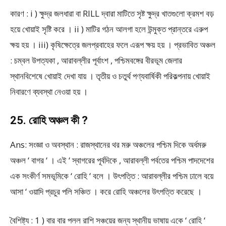
কারণ : i ) ক্ষুদ্র জলধারা বা RILL দ্বারা মাটিতে সৃষ্ট ক্ষুদ্র খাতগুলো ক্রমশ বড়
হয়ে খোয়াই সৃষ্টি করে । ii ) মাটির গঠন আলগা হলে উন্মুক্ত প্রান্তরে এরুপ
ক্ষয় হয় । iii) কৃষিক্ষেত্রে জলপ্রবাহের ফলে এরূপ ক্ষয় হয় । প্রভাবিত অঞ্চল
: চম্বল উপত্যকা , আরাবল্লীর পূর্বাংশ , পশ্চিমবঙ্গের বীরভূম জেলার
স্থানবিশেষে খোয়াই দেখা যায় । তৃতীয় ও চতুর্থ পণ্যবার্ষিকী পরিকল্পনায় খোয়াই
নিবারণে ব্যবস্থা নেওয়া হয় ।
25. রোহি অঞ্চল কী ?
Ans: সংজ্ঞা ও অবস্থান : রাজস্থানের থর মরু অঞ্চলের পশ্চিম দিকে অর্ধমরু
অঞ্চল ‘ বাগর ‘ । এই ‘ স্বাগরের পূর্বদিকে , আরাবল্লী পর্বতের পশ্চিম পাদদেশের
এক সংকীর্ণ সমভূমিকে ‘ রোহি ‘ বলে । উৎপত্তি : আরাবল্লীর পশ্চিম ঢালে বয়ে
আসা ‘ ওয়াদি প্রচুর পলি সঞ্চিত । করে রোহি অঞ্চলের উৎপত্তি করেছে ।
বৈশিষ্ট্য : 1 ) বার বার পলল রাশি সঞ্চয়ের জন্য স্থানীয় ভাষায় একে ‘ রোহি ‘