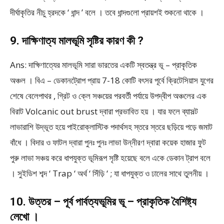
দীর্ঘাকৃতির নীচু হ্রদকে ‘ ধান্দ ’ বলে । তবে ধান্দগুলো প্রায়শই শুকনো থাকে ।
9. দাক্ষিণাত্য মালভূমি সৃষ্টির কারণ কী ?
Ans: দাক্ষিণাত্যের মালভূমি সারা ভারতের একটি স্বতন্ত্র ভূ – প্রাকৃতিক
অঞ্চল । বিএ – ডেকানট্রোপ প্রায় 7-18 কোটি বৎসর পূর্বে ক্রিটেসিয়াস যুগের
শেষে বেলেপাথর , গ্রিট ও ক্লে সঞ্চয়ের পরবর্তী পর্যায়ে উপদ্বীপ অঞ্চলের এক
বিরাট Volcanic out brust দ্বারা প্রভাবিত হয় । যার ফলে ব্যাসল্ট
লাভারাশি উদ্ভূত হয়ে পাইরোক্লাস্টিক পদার্থসহ স্তরে স্তরে ছড়িয়ে পড়ে জমাট
বাঁধে । বিদার ও ফাটল দ্বারা পুনঃ পুনঃ লাভা উন্নীরণ দ্বারা কয়েক হাজার ফুট
পুরু লাভা সঞ্চয় করে ধাপযুক্ত ভূমিরূপ সৃষ্টি হয়েছে বলে একে ডেকান ট্রাপ বলে
। সুইডিশ শব্দ ‘ Trap ‘ অর্থ ‘ সিঁড়ি ‘ ; যা ধাপযুক্ত ও ঢালের সাথে তুলনীয় ।
10. উত্তর – পূর্ব পার্বত্যভূমির ভূ – প্রাকৃতিক বৈশিষ্ট্য
লেখো ।