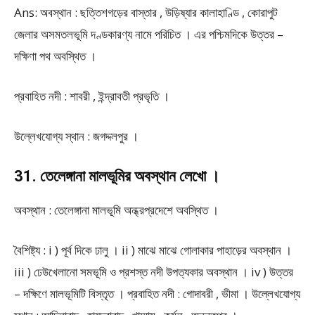
Ans: অবস্থান : ছত্তিশগড়ের বাস্তার , উড়িষ্যার কালাহাণ্ডি , কোরাপুট
জেলার অসমতলভূমি দণ্ডকারণ্য নামে পরিচিত । এর পশ্চিমদিকে উত্তর –
দক্ষিণা পথ অবস্থিত ।
প্রবাহিত নদী : শাবরী , ইন্দ্রাবতী প্রভৃতি ।
উল্লেখযোগ্য স্থান : জগদ্দলপুর ।
31. তেলেঙ্গানা মালভূমির অবস্থান লেখো ।
অবস্থান : তেলেঙ্গানা মালভূমি অন্ধ্রপ্রদেশে অবস্থিত ।
বৈশিষ্ট্য : i ) পূর্ব দিকে ঢালু । ii ) মাঝে মাঝে গোলাকার পাহাড়ের অবস্থান ।
iii ) ঢেউখেলানো সমভূমি ও প্রশস্ত নদী উপত্যকার অবস্থান । iv ) উত্তর
– দক্ষিণে মালভূমিটি বিস্তৃত । প্রবাহিত নদী : গোদাবরী , ভীমা । উল্লেখযোগ্য