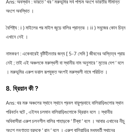
Ans: অবস্থান : ভারতে ‘ থর ‘ মরুভূমির সর্ব পশ্চিম অংশে ভারতীয় সীমান্ত
অংশে অবস্থিত ।
বৈশিষ্ট্য : i ) মাইলের পর মাইল জুড়ে বালির প্রান্তর । ii ) সবুজের কোন চিহ্ন
এখানে নেই ।
নামকরণ : একেবারেই বৃষ্টিহীনতার জন্য [ 5-7 সেমি ] জীবনের অস্তিত্ব প্রায়
নেই ; তাই এই অঞ্চলকে মরুস্থলী বা স্থানীয় নাম অনুসারে ‘ মৃতের দেশ ‘ বলে
। মরুভূমির এরুপ ভয়াল রূপযুক্ত অংশই মরুস্থলী নামে পরিচিত ।
8. ধ্রিয়ান কী ?
Ans: থর মরু অঞ্চলের স্থানে স্থানে প্রবল বায়ুপ্রবাহে বালিয়াড়িগুলোর স্থান
পরিবর্তন ঘটে , এইসব চলমান বালিয়াড়িগুলোকে থ্রিয়ান বলে । স্থানীয়
অধিবাসীরা এরুপ চলনশীল বালির পাহাড়কে ‘ টিব্বা ’ বলে । আবার এখানের নীচু
অংশে লবণাত্ত হ্রদকে ‘ রান ‘ বলে । এরুপ বালিয়াড়ির মধ্যবর্তী স্থানের