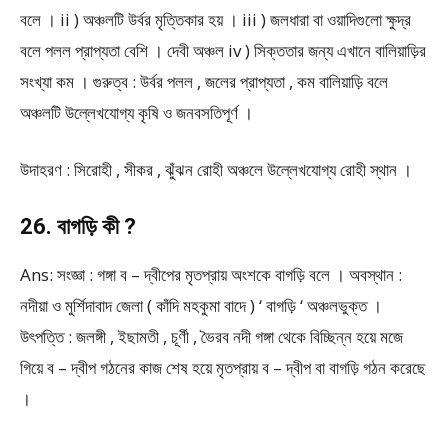
বলে । ii ) অঞ্চলটি উর্বর মৃত্তিকার হয় । iii ) জলধারা বা ওয়াদিগুলো ক্ষুদ্র
বলে পলল প্রাপ্যতা বেশি । দেবী অঞ্চল iv ) সিক্ততার জন্য এখানে বালিয়াড়ির
সংখ্যা কম । গুরুত্ব : উর্বর পলল , জলের প্রাপ্যতা , কম বালিয়াড়ি বলে
অঞ্চলটি উল্লেখযোগ্য কৃষি ও জনবসতিপূর্ণ ।
উদাহরণ : সিরোহী , সীকর , ঝুঁঝন রোহী অঞ্চলে উল্লেখযোগ্য রোহী স্থান ।
26. বাগড়ি কী ?
Ans: সংজ্ঞা : গঙ্গা ব – দ্বীপের মৃতপ্রায় অংশকে বাগড়ি বলে । অবস্থান :
নদীয়া ও মুর্শিদাবাদ জেলা ( কাঁদি মহকুমা বাদে ) ‘ বাগড়ি ‘ অঞ্চলভুক্ত ।
উৎপত্তি : জলঙ্গী , ইছামতী , চূর্ণী , ভৈরব নদী গঙ্গা থেকে বিচ্ছিন্ন হয়ে মজে
গিয়ে ব – দ্বীপ গঠনের কাজ শেষ হয়ে মৃতপ্রায় ব – দ্বীপ বা বাগড়ি গঠন করেছে
।