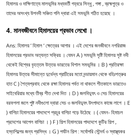
হিমালয় ও দাক্ষিণাত্যে মালভূমির মধ্যবর্তী গহ্বরে সিন্ধু , গঙ্গা , ব্রহ্মপুত্র ও
তাদের অসংখ্য উপনদী সঞ্চিত পলি দ্বারা এই সমভূমি গঠিত হয়েছে ।
4. মানবজীবনে হিমালয়ের প্রভাব লেখো ।
Ans: হিমালয় ‘ হিমাল ‘ ক্ষেত্রের আগার । এই দেশের জনজীবনে নগরিরাজ
হিমালয়ের প্রভাব অত্যন্ত সক্রিয় । যেমন A ) সমভূমি সৃষ্টি হিমালয় সৃষ্ট নদী
থেকেই বিশ্বের বৃহত্তম উত্তর ভারতের বিশাল সমভূমির । B ) প্রতিরক্ষা
হিমালয় উত্তর সীমান্তে দুর্ভেদ্য প্রাচীরের মতো দন্ডায়মান থেকে বহিঃশত্রুর
হাত C ) শৈত্যপ্রবাহ থেকে রক্ষা হিমালয় পর্বত না থাকলে শীতকালে ভারতেও
সাইবেরিয়ার মধ্যে তীব্র শীত দেখা দিত । D ) জলবিদ্যুৎ ও সেচ হিমালয়ের
বরফগলা জলে পুষ্ট নদীগুলো দ্বারা সেচ ও জলবিদ্যুৎ উৎপাদনে কাজে লাগে । E
) বাগিচা হিমালয়ের পাদদেশে প্রচুর বাগিচা গড়ে উঠেছে । ( যেমন- হিমাচল
প্রদেশের আপেল বাগিচা । ) F ) শিল্প হিমালয়ের পাদদেশে কুটির শিল্প ,
হস্তশিল্পের জন্য প্রসিদ্ধ । G ) পর্যটন শিল্প : সর্বোপরি সৌন্দর্য ও স্বাস্থ্যকর