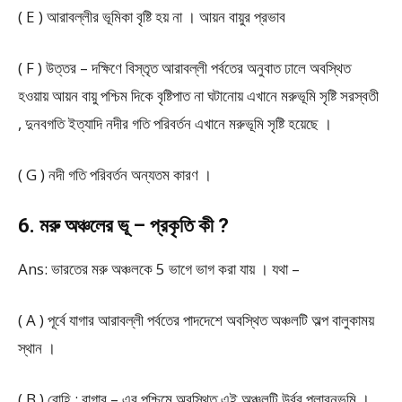
( E ) আরাবল্লীর ভূমিকা বৃষ্টি হয় না । আয়ন বায়ুর প্রভাব
( F ) উত্তর – দক্ষিণে বিস্তৃত আরাবল্লী পর্বতের অনুবাত ঢালে অবস্থিত
হওয়ায় আয়ন বায়ু পশ্চিম দিকে বৃষ্টিপাত না ঘটানোয় এখানে মরুভূমি সৃষ্টি সরস্বতী
, দুনবগতি ইত্যাদি নদীর গতি পরিবর্তন এখানে মরুভূমি সৃষ্টি হয়েছে ।
( G ) নদী গতি পরিবর্তন অন্যতম কারণ ।
6. মরু অঞ্চলের ভূ – প্রকৃতি কী ?
Ans: ভারতের মরু অঞ্চলকে 5 ভাগে ভাগ করা যায় । যথা –
( A ) পূর্বে যাগার আরাবল্লী পর্বতের পাদদেশে অবস্থিত অঞ্চলটি অল্প বালুকাময়
স্থান ।
( B ) রোহি : বাগার – এর পশ্চিমে অবস্থিত এই অঞ্চলটি উর্বর প্লাবনভূমি ।