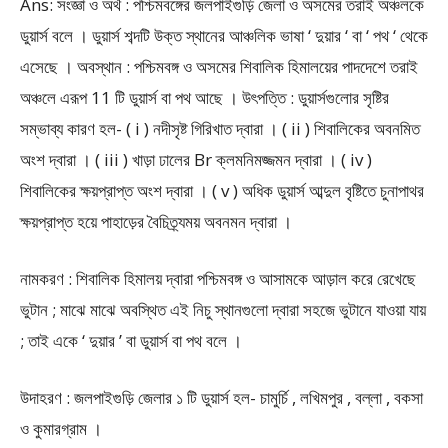
Ans: সংজ্ঞা ও অর্থ : পশ্চিমবঙ্গের জলপাইগুড়ি জেলা ও অসমের তরাই অঞ্চলকে
ডুয়ার্স বলে । ডুয়ার্স শব্দটি উক্ত স্থানের আঞ্চলিক ভাষা ‘ দুয়ার ‘ বা ‘ পথ ‘ থেকে
এসেছে । অবস্থান : পশ্চিমবঙ্গ ও অসমের শিবালিক হিমালয়ের পাদদেশে তরাই
অঞ্চলে এরূপ 11 টি ডুয়ার্স বা পথ আছে । উৎপত্তি : ডুয়ার্সগুলোর সৃষ্টির
সম্ভাব্য কারণ হল- ( i ) নদীসৃষ্ট গিরিখাত দ্বারা । ( ii ) শিবালিকের অবনমিত
অংশ দ্বারা । ( iii ) খাড়া ঢালের Br ক্লমনিমজ্জমন দ্বারা । ( iv )
শিবালিকের ক্ষয়প্রাপ্ত অংশ দ্বারা । ( v ) অধিক ডুয়ার্স আব্দুল বৃষ্টিতে চুনাপাথর
ক্ষয়প্রাপ্ত হয়ে পাহাড়ের বৈচিত্র্যময় অবনমন দ্বারা ।
নামকরণ : শিবালিক হিমালয় দ্বারা পশ্চিমবঙ্গ ও আসামকে আড়াল করে রেখেছে
ভুটান ; মাঝে মাঝে অবস্থিত এই নিচু স্থানগুলো দ্বারা সহজে ভুটানে যাওয়া যায়
; তাই একে ‘ দুয়ার ’ বা ডুয়ার্স বা পথ বলে ।
উদাহরণ : জলপাইগুড়ি জেলার ১ টি ডুয়ার্স হল- চামুর্চি , লখিমপুর , বল্লা , বকসা
ও কুমারগ্রাম ।