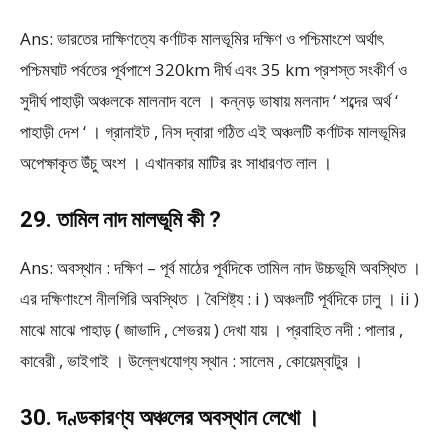
Ans: ভারতের দাক্ষিণত্যে কর্ণাটক মালভূমির দক্ষিণ ও পশ্চিমাংশে অর্থাৎ
পশ্চিমঘাট পর্বতের পূর্বপাশে 320km দীর্ঘ এবং 35 km প্রশস্ত সংকীর্ণ ও
সুদীর্ঘ পাহাড়ী অঞ্চলকে মালনাদ বলে । কন্নড় ভাষায় মলনাদ ‘ শব্দের অর্থ ‘
পাহাড়ী দেশ ‘ । গ্রানাইট , নিস দ্বারা গঠিত এই অঞ্চলটি কর্ণাটক মালভূমির
অপেক্ষাকৃত উঁচু অংশ । এখানকার মাটির রং সাধারণত লাল ।
29. তামিল নাদ মালভূমি কী ?
Ans: অবস্থান : দক্ষিণ – পূর্ব মাঠের পূর্বদিকে তামিল নাদ উচ্চভূমি অবস্থিত ।
এর দক্ষিণাংশে নীলগিরি অবস্থিত । বৈশিষ্ট্য : i ) অঞ্চলটি পূর্বদিকে ঢালু । ii )
মাঝে মাঝে পাহাড় ( জাভাদি , শেভরয় ) দেখা যায় । প্রবাহিত নদী : পালার ,
কাবেরী , ভাইগাই । উল্লেখযোগ্য স্থান : সালেম , কোয়েম্বাটুর ।
30. দণ্ডকারণ্য অঞ্চলের অবস্থান লেখো ।