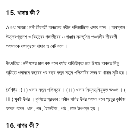
15. খাদার কী ?
Ans: সংজ্ঞা : নদী তীরবর্তী অঞ্চলের নবীন পলিমাটিকে খাদার বলে । অবস্থান :
উত্তরপ্রদেশ ও বিহারের গঙ্গাতীরের ও পাঞ্জাব সমভূমির পঞ্চনদীর তীরবর্তী
অঞ্চলকে যথাক্রমে খাদার ও বেট বলে ।
উৎপত্তি : নদীপথের ঢাল কম বলে বর্ষার অতিরিক্ত জল উপচে অবনত নিচু
ভূমিতে প্লাবনে বছরের পর বছর নতুন নতুন পলিমাটির স্তর বা খাদার সৃষ্টি হয় ।
বৈশিষ্ট্য : ( i ) খাদার নতুন পলিস্তর । ( ii ) খাদার নিম্নভূমিযুক্ত অঞ্চল । (
iii ) খুবই উর্বর । কৃষিতে প্রভাব : নবীন পলির উর্বর অঞ্চল বলে প্রচুর কৃষিজ
ফসল যেমন- ধান , গম , তৈলবীজ , পাট , ডাল উৎপন্ন হয় ।
16. বাগর কী ?