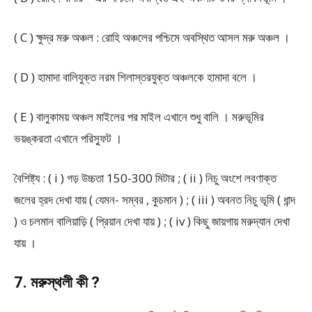
( C ) ক্ষুদ্র মরু অঞ্চল : রোহি অঞ্চলের পশ্চিমে অবস্থিত আসল মরু অঞ্চল ।
( D ) হামাদা বালিযুক্ত নরম শিলাস্তরযুক্ত অঞ্চলকে হামাদা বলে ।
( E ) বালুকাময় অঞ্চল মাইলের পর মাইল এখানে শুধু বালি । মরুভূমির
ভয়ঙ্করতা এখানে পরিস্ফুট ।
বৈশিষ্ট্য : ( i ) গড় উচ্চতা 150-300 মিটার ; ( ii ) নিচু অংশে লবণাক্ত
জলের হ্রদ দেখা যায় ( যেমন- সম্বর , কুচমান ) ; ( iii ) অবনত নিচু ভূমি ( ধান্দ
) ও চলমান বালিয়াড়ি ( প্রিয়ান দেখা যায় ) ; ( iv ) কিছু জায়গায় মরুদ্যান দেখা
যায় ।
7. মরুস্থলী কী ?