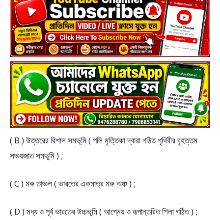
( B ) উত্তরের বিশাল সমভূমি ( পলি মৃত্তিকা দ্বারা গঠিত পৃথিবীর বৃহত্তম
সঞ্চয়জাত সমভূমি ) ;
( C ) মৰু তাঞ্চল ( ভারতের একমাত্র মরু অঞ্চ ) ;
( D ) মধ্য ও পূর্ব ভারতের উচ্চভূমি ( আগ্নেয় ও রূপান্তরিত শিলা গঠিত ) ;