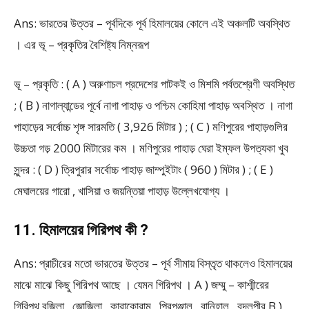
Ans: ভারতের উত্তর – পূর্বদিকে পূর্ব হিমালয়ের কোলে এই অঞ্চলটি অবস্থিত
। এর ভূ – প্রকৃতির বৈশিষ্ট্য নিম্নরূপ
ভূ – প্রকৃতি : ( A ) অরুণাচল প্রদেশের পাটকই ও মিশমি পর্বতশ্রেণী অবস্থিত
; ( B ) নাগাল্যান্ডের পূর্বে নাগা পাহাড় ও পশ্চিম কোহিমা পাহাড় অবস্থিত । নাগা
পাহাড়ের সর্বোচ্চ শৃঙ্গ সারমতি ( 3,926 মিটার ) ; ( C ) মণিপুরের পাহাড়গুলির
উচ্চতা গড় 2000 মিটারের কম । মণিপুরের পাহাড় ঘেরা ইম্ফল উপত্যকা খুব
সুন্দর : ( D ) ত্রিপুরার সর্বোচ্চ পাহাড় জাম্পুইটাং ( 960 ) মিটার ) ; ( E )
মেঘালয়ের গারো , খাসিয়া ও জয়ন্তিয়া পাহাড় উল্লেখযোগ্য ।
11. হিমালয়ের গিরিপথ কী ?
Ans: প্রাচীরের মতো ভারতের উত্তর – পূর্ব সীমায় বিস্তৃত থাকলেও হিমালয়ের
মাঝে মাঝে কিছু গিরিপথ আছে । যেমন গিরিপথ । A ) জম্মু – কাশ্মীরের
গিরিপথ বুজিলা , জোজিলা , কারাকোরাম , পিরপঞ্জাল , বানিহাল , বুন্দলপীর B )