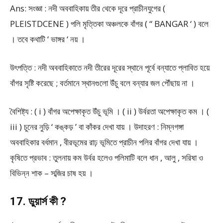
Ans: সংজ্ঞা : নদী অববাহিকায় তীর থেকে দূরে প্রাচীনযুগের (
PLEISTDCENE ) পলি মৃত্তিকা অঞ্চলকে বাঁগর ( “ BANGAR ‘ ) বলে
। তবে কথাটি ‘ ভাঙ্গর ‘ নয় ।
উৎপত্তি : নদী অববাহিকাতে নদী তীরের দূরের স্থানে পূর্বে বন্যাতে প্লাবিত হয়ে
বাঁগর সৃষ্টি করেছে ; বর্তমানে স্থানগুলো উঁচু বলে বন্যার জল পৌঁছায় না ।
বৈশিষ্ট্য : ( i ) বাঁগর অপেক্ষাকৃত উঁচু ভূমি । ( ii ) উর্বরতা অপেক্ষাকৃত কম । (
iii ) চুনের নুড়ি ‘ কঙ্কড় ’ বা কাঁকর দেখা যায় । উদাহরণ : নিম্নগঙ্গা
অববাহিকার বর্ধমান , বীরভূমের রাঢ় ভূমিতে প্রাচীন পলির বাঁগর দেখা যায় ।
কৃষিতে প্রভাব : তুলনায় কম উর্বর হলেও পলিমাটি বলে ধান , আলু , সরিষা ও
বিভিন্ন শাক – সব্জির চাষ হয় ।
17. ডুয়ার্স কী ?