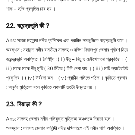
শাক – সব্জি প্রভৃতির চাষ হয় ।
22. বরেন্দ্রভূমি কী ?
Ans: সংজ্ঞা মহানন্দা নদীর পূর্বদিকের এক প্রাচীন সমভূমিকে বরেন্দ্রভূমি বলে ।
অবস্থান : মহানন্দা নদীর বামতীরে মালদহ ও দক্ষিণ দিনাজপুর জেলার পূর্বাংশ নিয়ে
বরেন্দ্রভূমি অবস্থিত । বৈশিষ্ট্য : ( i ) উঁচু – নিচু ও ঢেউখেলানো প্রকৃতির । (
ii ) মাঝে মাঝে উঁচু মূর্তি ( 30 মিটার ) ঢিবি দেখা যায় । ( iii ) মাটি ল্যাটেরাইট
প্রকৃতির । ( iv ) উর্বরতা কম । ( v ) প্রাচীন পলিতে গঠিত । কৃষিতে প্রভাব
: অনুর্বর মৃত্তিকা বলে কৃষিতে অঞ্চলটি ততটা উন্নত নয় ।
23. দিয়াড়া কী ?
Ans: মালদহ জেলার নবীন পলিযুক্ত মৃত্তিকা অঞ্চলকে দিয়াড়া বলে ।
অবস্থান : মালদহ জেলার কালিন্দী নদীর দক্ষিণাংশে এই নবীন পলি অবস্থিত ।