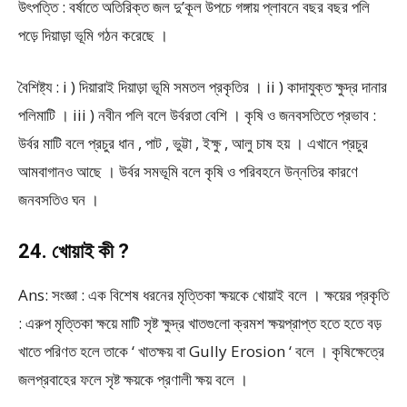
উৎপত্তি : বর্ষাতে অতিরিক্ত জল দু’কূল উপচে গঙ্গায় প্লাবনে বছর বছর পলি
পড়ে দিয়াড়া ভূমি গঠন করেছে ।
বৈশিষ্ট্য : i ) দিয়ারাই দিয়াড়া ভূমি সমতল প্রকৃতির । ii ) কাদাযুক্ত ক্ষুদ্র দানার
পলিমাটি । iii ) নবীন পলি বলে উর্বরতা বেশি । কৃষি ও জনবসতিতে প্রভাব :
উর্বর মাটি বলে প্রচুর ধান , পাট , ভুট্টা , ইক্ষু , আলু চাষ হয় । এখানে প্রচুর
আমবাগানও আছে । উর্বর সমভূমি বলে কৃষি ও পরিবহনে উন্নতির কারণে
জনবসতিও ঘন ।
24. খোয়াই কী ?
Ans: সংজ্ঞা : এক বিশেষ ধরনের মৃত্তিকা ক্ষয়কে খোয়াই বলে । ক্ষয়ের প্রকৃতি
: এরুপ মৃত্তিকা ক্ষয়ে মাটি সৃষ্ট ক্ষুদ্র খাতগুলো ক্রমশ ক্ষয়প্রাপ্ত হতে হতে বড়
খাতে পরিণত হলে তাকে ‘ খাতক্ষয় বা Gully Erosion ‘ বলে । কৃষিক্ষেত্রে
জলপ্রবাহের ফলে সৃষ্ট ক্ষয়কে প্রণালী ক্ষয় বলে ।