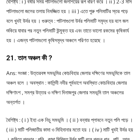
বৈশিষ্ট্য : i ) বর্ষার সময় পাটলাগুলো জলাশয়ের রূপ ধারণ করে । ii ) 2-3 মাস
পাটলাগুলো জলের তলায় নিমজ্জিত হয় । iii ) এতে পুরু পলিমাটির স্তর পড়ে
বলে খুবই উর্বর হয় । গুরুত্ব : পাটলাগুলো উর্বর পলিমাটি সমৃদ্ধ হয় বলে জল
শুকিয়ে যাবার পর নতুন পলিমাটি উন্মুক্ত হয় এবং তাতে ভালো রকমের কৃষিকার্য
হয় । এজন্য পাটলাগুলো কৃষিসমৃদ্ধ অঞ্চলে পরিণত হয়েছে ।
21. তাল অঞ্চল কী ?
Ans: সংজ্ঞা : উত্তরবঙ্গ সমভূমির কোচবিহার জেলার দক্ষিণের সমভূমিকে তাল
অঞ্চল বলে । অবস্থান : কালিন্দী নদীর পূর্বভাগে অবস্থিত কোচবিহার জেলার
দক্ষিণাংশ , সমগ্র উত্তর ও দক্ষিণ দিনাজপুর জেলার সমভূমি তাল অঞ্চলের
অন্তর্গত ।
বৈশিষ্ট্য : ( i ) ইহা এক নিচু সমভূমি । ( ii ) বন্যার প্লাবনে নতুন পলি পড়ে ।
( iii ) মাটি পলিজাতীয় কাদা ও মিহিদানার মতো হয় । ( iv ) মাটি খুবই উর্বর হয়
। কৃষিতে প্রভাব : পলি , কাদা মিশ্রিত উর্বর মাটি বলে প্রচুর ধান , পাট , আলু ,