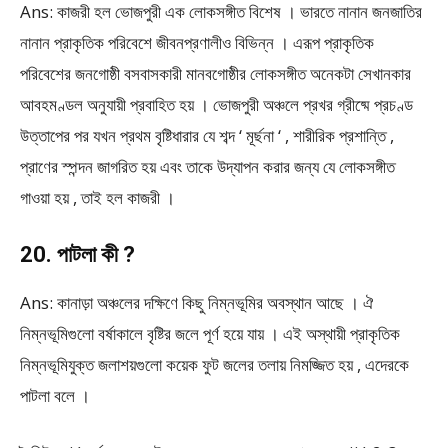
Ans: কাজরী হল ভোজপুরী এক লোকসঙ্গীত বিশেষ । ভারতে নানান জনজাতির
নানান প্রাকৃতিক পরিবেশে জীবনপ্রণালীও বিভিন্ন । এরূপ প্রাকৃতিক
পরিবেশের জনগোষ্ঠী বসবাসকারী মানবগোষ্ঠীর লোকসঙ্গীত অনেকটা সেখানকার
আবহমণ্ডল অনুযায়ী প্রবাহিত হয় । ভোজপুরী অঞ্চলে প্রখর গ্রীষ্মে প্রচণ্ড
উত্তাপের পর যখন প্রথম বৃষ্টিধারার যে শব্দ ‘ মূর্ছনা ‘ , শারীরিক প্রশান্তি ,
প্রাণের স্পন্দন জাগরিত হয় এবং তাকে উদ্যাপন করার জন্য যে লোকসঙ্গীত
গাওয়া হয় , তাই হল কাজরী ।
20. পাটলা কী ?
Ans: কানাড়া অঞ্চলের দক্ষিণে কিছু নিম্নভূমির অবস্থান আছে । ঐ
নিম্নভূমিগুলো বর্ষাকালে বৃষ্টির জলে পূর্ণ হয়ে যায় । এই অস্থায়ী প্রাকৃতিক
নিম্নভূমিযুক্ত জলাশয়গুলো কয়েক ফুট জলের তলায় নিমজ্জিত হয় , এদেরকে
পাটলা বলে ।