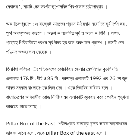
মেঘালয় ‘ ; নামটি দেন স্বর্গত ভূগোলবিদ শিবপ্রসাদ চট্টোপাধ্যায় ।
অরুণাচলপ্রদেশ : এ রাজ্যেই ভারতের প্রথম উদীয়মান নবোদিত সূর্য দর্শন হয় ,
পূর্বে অবস্থানের কারণে । অরুণ = নবোদিত সূর্য ও অচল = গিরি । অর্থাৎ
প্রত্যহ গিরিরাজিতে প্রথম সূর্য উদয় হয় বলে অরুণাচল প্রদেশ । নামটি দেন
পণ্ডিত জওহরলাল নেহেরু ।
তিনবিঘা করিডর ঃ পশ্চিমবঙ্গের কোচবিহার জেলার মেখলিগঞ্জ কুচলিবাড়ি
এলাকার 178 মি . দীর্ঘ ও 85 মি . প্রশস্ত এলাকাটি 1992 এর 26 শে জুন
ভারত সরকার বাংলাদেশকে লিজ দেয় । একে তিনবিঘা করিডর বলে ।
বাংলাদেশের অধিবাসীরা রোজ নির্দিষ্ট সময় এলাকাটি ব্যবহার করে ; আইন শৃঙ্খলা
ভারতের হাতে আছে ।
Pillar Box of the East : শ্রীলঙ্কার কলম্বো বন্দরে ভারত মহাসাগরের
জাহাজ আসে বলে , একে pillar Box of the east বলে ।