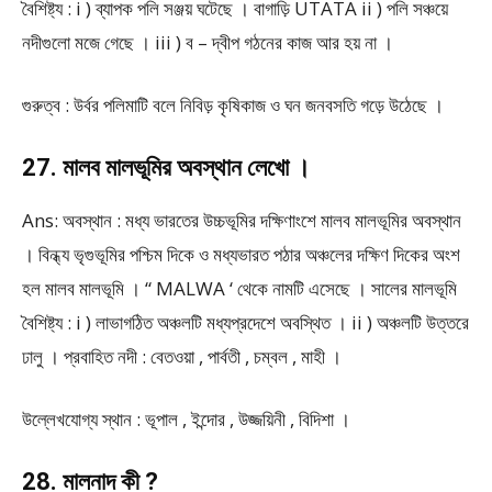
বৈশিষ্ট্য : i ) ব্যাপক পলি সঞ্জয় ঘটেছে । বাগাড়ি UTATA ii ) পলি সঞ্চয়ে
নদীগুলো মজে গেছে । iii ) ব – দ্বীপ গঠনের কাজ আর হয় না ।
গুরুত্ব : উর্বর পলিমাটি বলে নিবিড় কৃষিকাজ ও ঘন জনবসতি গড়ে উঠেছে ।
27. মালব মালভূমির অবস্থান লেখো ।
Ans: অবস্থান : মধ্য ভারতের উচ্চভূমির দক্ষিণাংশে মালব মালভূমির অবস্থান
। বিন্ধ্য ভৃগুভূমির পশ্চিম দিকে ও মধ্যভারত পঠার অঞ্চলের দক্ষিণ দিকের অংশ
হল মালব মালভূমি । “ MALWA ‘ থেকে নামটি এসেছে । সালের মালভূমি
বৈশিষ্ট্য : i ) লাভাগঠিত অঞ্চলটি মধ্যপ্রদেশে অবস্থিত । ii ) অঞ্চলটি উত্তরে
ঢালু । প্রবাহিত নদী : বেতওয়া , পার্বতী , চম্বল , মাহী ।
উল্লেখযোগ্য স্থান : ভূপাল , ইন্দোর , উজ্জয়িনী , বিদিশা ।
28. মালনাদ কী ?