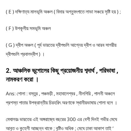
( E ) দক্ষিণাত্য মালভূমি অঞ্চল ( বিদার অগ্ন্যুৎপাতে লাভা সঞ্চয়ে সৃষ্টি হয় ) ;
( F ) উপকূলীয় সমভূমি অঞ্চল
( G ) দ্বীপ অঞ্চল ( পূর্ব ভারতের দ্বীপগুলি আগ্নেয় দ্বীপ ও আরব সাগরীয়
দ্বীপগুলি প্রবালদ্বীপ ) ।
2. আঞ্চলিক ভূগোলের কিছু প্রয়োজনীয় শব্দার্থ , পরিভাষা ,
নামকরণ করো ।
Ans: শোলা : বস্তুর , পঞ্চমড়ী , মহাবালেশ্বর , নীলগিরি , পালনী অঞ্চলে
প্রশস্ত পাতার উপক্রান্তীয় চিরহরিৎ অরণাকে স্থানীয়ভাষায় শোলা বলে ।
মেঘালয়ঃ ভারতের এই অঙ্গরাজ্যে বছরের 300 এর বেশী দিনই গভীর মেঘে
আবৃত ও কুহেলী আচ্ছন্ন থাকে ; বৃষ্টিও অধিক ; মেঘে ঢাকা আকাশ তাই ‘