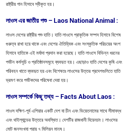
রাষ্ট্রীয় গান হিসাবে স্বীকৃত হয়।
লাওস এর জাতীয় পশু – Laos National Animal :
লাওস দেশের রাষ্ট্রীয় পশু হাতি। হাতি লাওসে প্রাকৃতিক সম্পদ হিসাবে বিশেষ
গুরুত্ব রাখা হয়ে থাকে এবং দেশের ঐতিহ্যিক এবং সংস্কৃতিক পরিচয়ের অংশ
হিসাবে হাতিকে এই মর্যাদা প্রদান করা হয়েছে। হাতি লাওসে বিভিন্ন ধরনের
পর্যটন কর্মসূচি ও প্রতিষ্ঠানসমূহে ব্যবহৃত হয়। এছাড়াও হাতি দেশের কৃষি এবং
পরিবহন খাতে ব্যবহৃত হয় এবং বিশেষতঃ লাওসের উত্তর প্রদেশগুলিতে হাতি
ভ্রমণ করে পর্যটকদের পরিষেবা দেয়া হয়।
লাওস সম্পর্কে কিছু তথ্য – Facts About Laos :
লাওস দক্ষিণ-পূর্ব এশিয়ার একটি দেশ যা চীন এবং ভিয়েতনামের সাথে সীমাবদ্ধ
এবং থাইল্যান্ডের উত্তরে অবস্থিত। দেশটির রাজধানী বিয়েনচাং। লাওসের
মোট জনসংখ্যা প্রায় ৭ মিলিয়ন মানুষ।