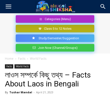
Categories (Menu)
Class 5 to 12 Notes
Study/Semester/Suggestion
Join Now (Channel/Groups)
Home
Facts
World Facts
Facts
World Facts
লাওস সম্পর্কে কিছু তথ্য – Facts
About Laos in Bengali
By
Tushar Mandal
-
April 21, 2023