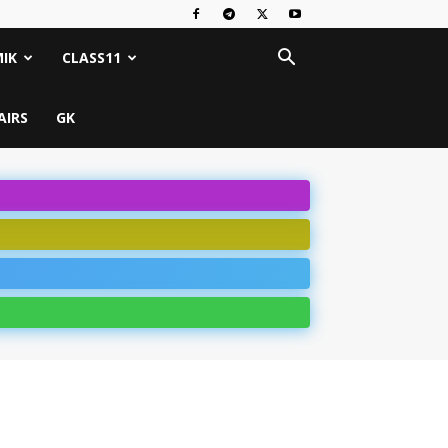
IK
CLASS11
AIRS
GK