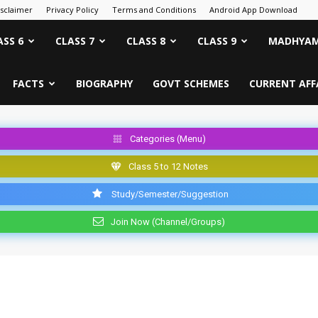
isclaimer
Privacy Policy
Terms and Conditions
Android App Download
ASS 6
CLASS 7
CLASS 8
CLASS 9
MADHYAM
FACTS
BIOGRAPHY
GOVT SCHEMES
CURRENT AFF
Categories (Menu)
Class 5 to 12 Notes
Study/Semester/Suggestion
Join Now (Channel/Groups)