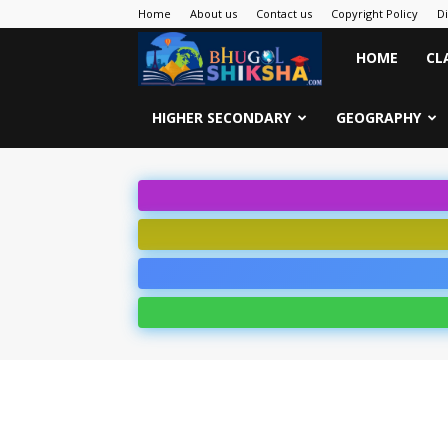
Home
About us
Contact us
Copyright Policy
D
Bhugol
HOME
CL
Shiksha
HIGHER SECONDARY
GEOGRAPHY