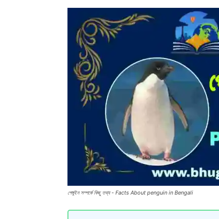
পেঙ্গুইন সম্পর্কে কিছু তথ্য - Facts About penguin in Bengali