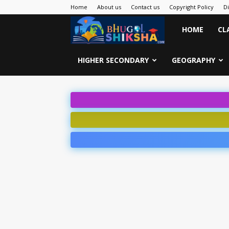
Home
About us
Contact us
Copyright Policy
D
Bhugol
HOME
CL
Shiksha
HIGHER SECONDARY
GEOGRAPHY