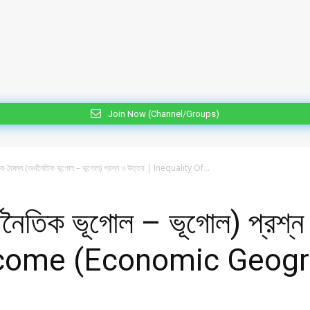
Join Now (Channel/Groups)
িক বৈষম্য (অর্থনৈতিক ভূগোল – ভূগোল) প্রশ্ন ও উত্তর | Inequality Of...
্থনৈতিক ভূগোল – ভূগোল) প্রশ্ন
Income (Economic Geog