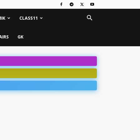
IK
CLASS11
AIRS
GK