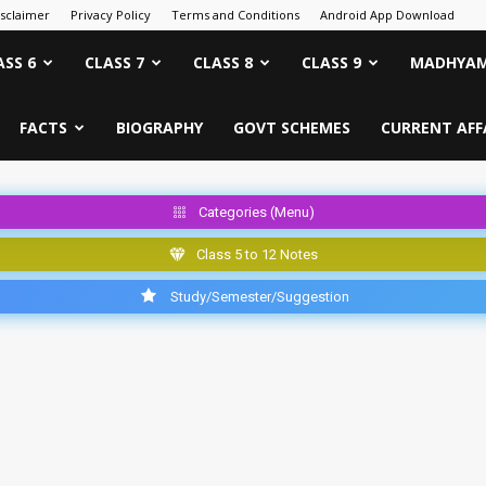
isclaimer
Privacy Policy
Terms and Conditions
Android App Download
ASS 6
CLASS 7
CLASS 8
CLASS 9
MADHYAM
FACTS
BIOGRAPHY
GOVT SCHEMES
CURRENT AFF
Categories (Menu)
Class 5 to 12 Notes
Study/Semester/Suggestion