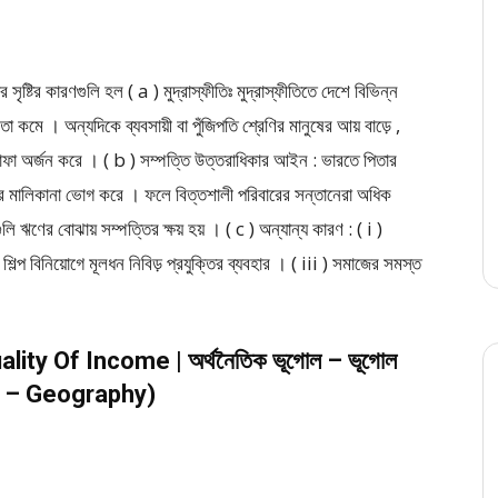
ৃষ্টির কারণগুলি হল ( a ) মুদ্রাস্ফীতিঃ মুদ্রাস্ফীতিতে দেশে বিভিন্ন
ষমতা কমে । অন্যদিকে ব্যবসায়ী বা পুঁজিপতি শ্রেণির মানুষের আয় বাড়ে ,
 মুনাফা অর্জন করে । ( b ) সম্পত্তি উত্তরাধিকার আইন : ভারতে পিতার
ত্তির মালিকানা ভোগ করে । ফলে বিত্তশালী পরিবারের সন্তানেরা অধিক
ি ঋণের বোঝায় সম্পত্তির ক্ষয় হয় । ( c ) অন্যান্য কারণ : ( i )
শিল্প বিনিয়োগে মূলধন নিবিড় প্রযুক্তির ব্যবহার । ( iii ) সমাজের সমস্ত
uality Of Income | অর্থনৈতিক ভূগোল – ভূগোল
y – Geography)