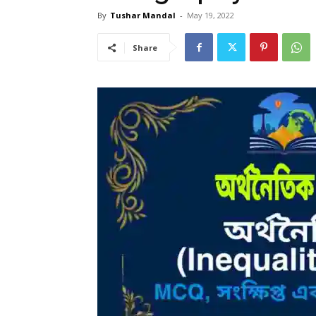
By
Tushar Mandal
-
May 19, 2022
Share