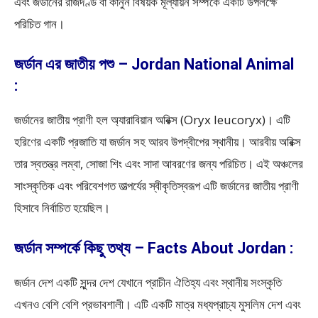
এবং জর্ডানের রাজদণ্ড বা কানুন বিষয়ক মূল্যায়ন সম্পর্কে একটি উপলক্ষে
পরিচিত গান।
জর্ডান এর জাতীয় পশু – Jordan National Animal
:
জর্ডানের জাতীয় প্রাণী হল অ্যারাবিয়ান অরিক্স (Oryx leucoryx)। এটি
হরিণের একটি প্রজাতি যা জর্ডান সহ আরব উপদ্বীপের স্থানীয়। আরবীয় অরিক্স
তার স্বতন্ত্র লম্বা, সোজা শিং এবং সাদা আবরণের জন্য পরিচিত। এই অঞ্চলের
সাংস্কৃতিক এবং পরিবেশগত তাত্পর্যের স্বীকৃতিস্বরূপ এটি জর্ডানের জাতীয় প্রাণী
হিসাবে নির্বাচিত হয়েছিল।
জর্ডান সম্পর্কে কিছু তথ্য – Facts About Jordan :
জর্ডান দেশ একটি সুন্দর দেশ যেখানে প্রাচীন ঐতিহ্য এবং স্থানীয় সংস্কৃতি
এখনও বেশি বেশি প্রভাবশালী। এটি একটি মাত্র মধ্যপ্রাচ্য মুসলিম দেশ এবং