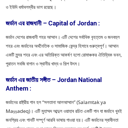
ও ইউদি ধর্মাবলম্বীর ভাগ রয়েছে।
জর্ডান এর রাজধানী – Capital of Jordan :
জর্ডান দেশের রাজধানী শহর আম্মান। এটি দেশের সর্বাধিক বৃহত্তম ও জনবহুল
শহর এবং জর্ডানের অর্থনৈতিক ও সামাজিক কেন্দ্র হিসাবে গুরুত্বপূর্ণ। আম্মান
একটি সুন্দর শহর এবং এর অতিরিক্ত আকর্ষণ হলো রোমাঞ্চকর ঐতিহ্যিক ভবন,
পুরাতন সবজি বাগান ও স্থানীয় খাদ্য ও শিল্প উৎস।
জর্ডান এর জাতীয় সঙ্গীত – Jordan National
Anthem :
জর্ডানের রাষ্ট্রীয় গান হল “সলতানা আলআম্মান” (Salamtak ya
Maṣṣadeq)। এটি মুহাম্মদ আব্দুল ওয়াহাব রচিত একটি গান যা জর্ডানে খুবই
জনপ্রিয় এবং গানটি সম্পূর্ণ আরবি ভাষায় গাওয়া হয়। এটি জর্ডানের স্বাধীনতা