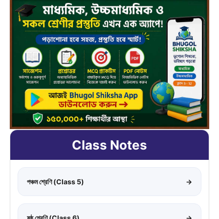
Class Notes
পঞ্চম শ্রেণি (Class 5)
→
ষষ্ঠ শ্রেণি (Class 6)
→