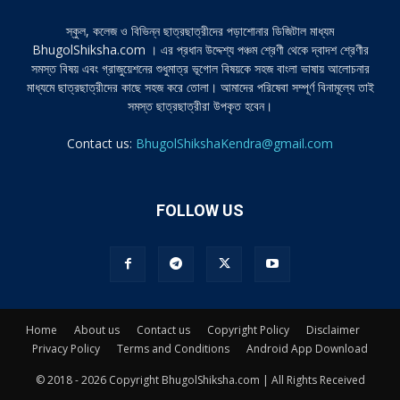
স্কুল, কলেজ ও বিভিন্ন ছাত্রছাত্রীদের পড়াশোনার ডিজিটাল মাধ্যম
BhugolShiksha.com । এর প্রধান উদ্দেশ্য পঞ্চম শ্রেণী থেকে দ্বাদশ শ্রেণীর
সমস্ত বিষয় এবং গ্রাজুয়েশনের শুধুমাত্র ভূগোল বিষয়কে সহজ বাংলা ভাষায় আলোচনার
মাধ্যমে ছাত্রছাত্রীদের কাছে সহজ করে তোলা। আমাদের পরিষেবা সম্পূর্ণ বিনামূল্যে তাই
সমস্ত ছাত্রছাত্রীরা উপকৃত হবেন।
Contact us:
BhugolShikshaKendra@gmail.com
FOLLOW US
Home
About us
Contact us
Copyright Policy
Disclaimer
Privacy Policy
Terms and Conditions
Android App Download
© 2018 - 2026 Copyright BhugolShiksha.com | All Rights Received