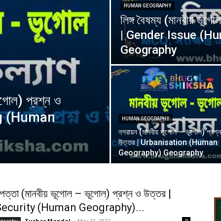
HUMAN GEOGRAPHY
লিঙ্গ বৈষম্য (মানবীয় ভূগ
| Gender Issue (H
Geography
গোল) প্রশ্ন ও
ing (Human
HUMAN GEOGRAPHY
নগরায়ন (মানবীয় ভূগোল – ভূগোল) প্রশ্
উত্তর | Urbanisation (Human
Geography) Geography
রাপত্তা (মানবীয় ভূগোল – ভূগোল) প্রশ্ন ও উত্তর |
ecurity (Human Geography)...
Tushar Mandal
-
May 21, 2022