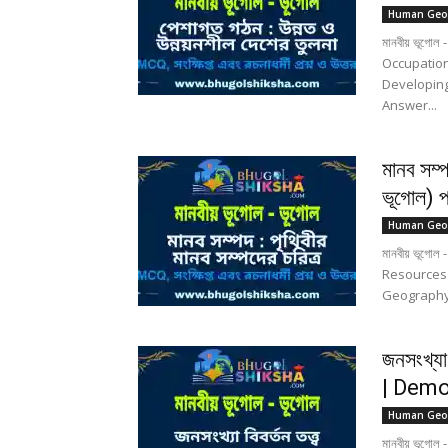
Human Geo
মানবীয় ভূগোল -
Occupatio
Developin
Answer...
মানব সম্
ভূগোল) প
Human Geo
মানবীয় ভূগোল -
Resources 
Geography 
জনসংখ্যা
| Demo
Human Geo
মানবীয় ভূগোল 