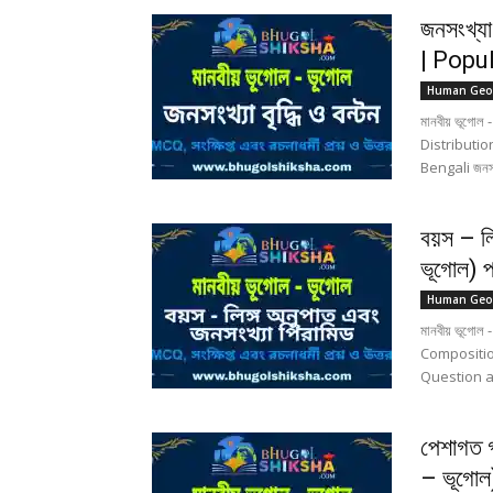
জনসংখ্যা
| Popu
Human Geo
মানবীয় ভূগোল 
Distributi
Bengali জনসংখ্
বয়স – ল
ভূগোল) প
Human Geo
মানবীয় ভূগোল -
Compositi
Question an
পেশাগত গ
– ভূগোল)