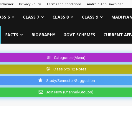
isclaimer
Privacy Policy
Terms and Conditions
Android App Download
ASS 6
CLASS 7
CLASS 8
CLASS 9
MADHYAM
FACTS
BIOGRAPHY
GOVT SCHEMES
CURRENT AFF
Categories (Menu)
Class 5 to 12 Notes
Study/Semester/Suggestion
Join Now (Channel/Groups)