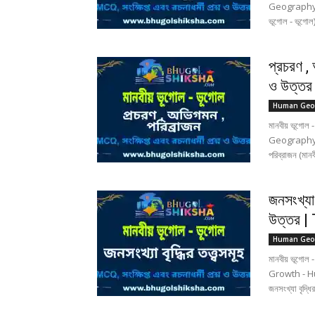
Geography (
ভূগোল - ভূগ
প্রচরণ ,
ও উত্তর
Human Geo
মানবীয় ভূগোল 
Geography 
পরিব্রাজন (মানব
জনসংখ্যা 
উত্তর |
Human Geo
মানবীয় ভূগোল 
Growth - 
জনসংখ্যা বৃদ্ধি