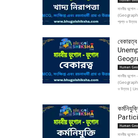
Human Geo
মানবীয় ভূগোল
(Geography) 
প্রশ্ন ও উত্ত
বেকারত্ব
Unemp
Geogr
Human Geo
মানবীয় ভূগো
(Geography) 
ও উত্তর | 
কর্মনিযু
Partic
Human Geo
মানবীয় ভূগোল 