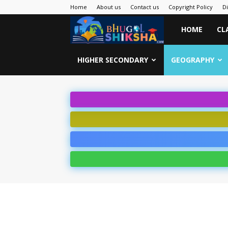
Home
About us
Contact us
Copyright Policy
D
Bhugol
HOME
CL
Shiksha
HIGHER SECONDARY
GEOGRAPHY