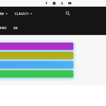
IK
CLASS11
AIRS
GK